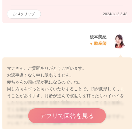
4
クリップ
2024/1/13 3:48
榎本美紀
助産師
マナさん、ご質問ありがとうございます。
お返事遅くなり申し訳ありません。
赤ちゃんの頭の形が気になるのですね。
同じ方向をずっと向いていたりすることで、頭が変形してしま
うことがあります。月齢が進んで寝返りを打ったりハイハイを
したりなど頭を圧迫する寝た状態が少なくなってくると改善し
てくる場合もあります。
アプリで回答を見る
今の月齢ですと、タオルやクッションを使って同じ向きでずっ
といることがないように調整してみてください。
また、予防接種や健診の時に、小児科医で変形の程度などをみ