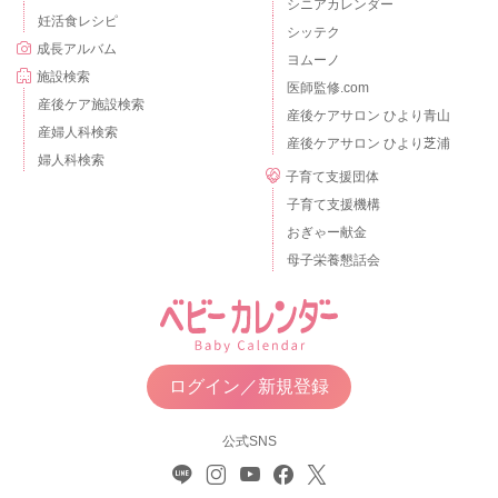
シニアカレンダー
妊活食レシピ
シッテク
成長アルバム
ヨムーノ
施設検索
医師監修.com
産後ケア施設検索
産後ケアサロン ひより青山
産婦人科検索
産後ケアサロン ひより芝浦
婦人科検索
子育て支援団体
子育て支援機構
おぎゃー献金
母子栄養懇話会
ログイン／新規登録
公式SNS