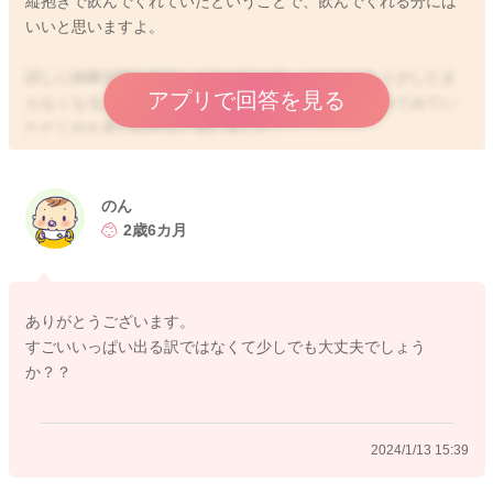
縦抱きで飲んでくれていたということで、飲んでくれる分には
いいと思いますよ。
試しに綿棒浣腸を毎日してあげてみて、うんちがもう少したま
アプリで回答を見る
らなくなるようにされてみるとどう変化するのか、みてみてい
ただくのも良いのかなと思いました。
よかったらお試しください。
どうぞよろしくお願いします。
のん
2歳6カ月
2024/1/13 15:06
ありがとうございます。
すごいいっぱい出る訳ではなくて少しでも大丈夫でしょう
か？？
2024/1/13 15:39