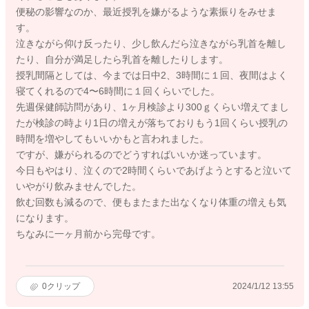
便秘の影響なのか、最近授乳を嫌がるような素振りをみせま
す。
泣きながら仰け反ったり、少し飲んだら泣きながら乳首を離し
たり、自分が満足したら乳首を離したりします。
授乳間隔としては、今までは日中2、3時間に１回、夜間はよく
寝てくれるので4〜6時間に１回くらいでした。
先週保健師訪問があり、1ヶ月検診より300ｇくらい増えてまし
たが検診の時より1日の増えが落ちておりもう1回くらい授乳の
時間を増やしてもいいかもと言われました。
ですが、嫌がられるのでどうすればいいか迷っています。
今日もやはり、泣くので2時間くらいであげようとすると泣いて
いやがり飲みませんでした。
飲む回数も減るので、便もまたまた出なくなり体重の増えも気
になります。
ちなみに一ヶ月前から完母です。
0
クリップ
2024/1/12 13:55