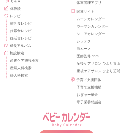
Ｑ＆Ａ
体重管理アプリ
体験談
関連サイト
レシピ
ムーンカレンダー
離乳食レシピ
ウーマンカレンダー
妊娠食レシピ
シニアカレンダー
妊活食レシピ
シッテク
成長アルバム
ヨムーノ
施設検索
医師監修.com
産後ケア施設検索
産後ケアサロン ひより青山
産婦人科検索
産後ケアサロン ひより芝浦
婦人科検索
子育て支援団体
子育て支援機構
おぎゃー献金
母子栄養懇話会