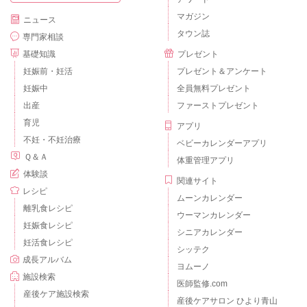
マガジン
ニュース
タウン誌
専門家相談
基礎知識
プレゼント
妊娠前・妊活
プレゼント＆アンケート
妊娠中
全員無料プレゼント
出産
ファーストプレゼント
育児
アプリ
不妊・不妊治療
ベビーカレンダーアプリ
Ｑ＆Ａ
体重管理アプリ
体験談
関連サイト
レシピ
ムーンカレンダー
離乳食レシピ
ウーマンカレンダー
妊娠食レシピ
シニアカレンダー
妊活食レシピ
シッテク
成長アルバム
ヨムーノ
施設検索
医師監修.com
産後ケア施設検索
産後ケアサロン ひより青山