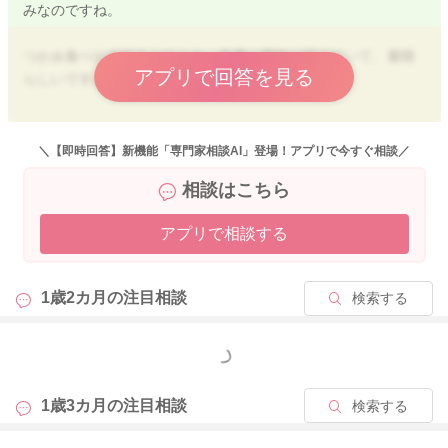
みなのですね。
つかみ食べが大好きとのこと、食事に興味が持てていて、素晴
アプリで回答を見る
らしいですね。
１～２歳児のヨウ素の推奨量は５０㎍/日、耐容上限量は２５０
㎍/日です。
＼【即時回答】新機能「専門家相談AI」登場！アプリで今すぐ相談／
のりは厚さによってグラム数がかわりますが、だいたい１枚３
相談はこちら
ｇ程度となります。(この場合の1枚とは、１９ｃｍ×２０ｃｍく
らいの大判のものです。)
アプリで相談する
海苔に含まれるヨウ素量は、１０ｇで２１０㎍となりますの
で、海藻類がのりだけの摂取であれば、３枚程度食べても耐容
上限量には達しませんが、推奨量は５０㎍/日ですし、その他の
1歳2カ月の
注目相談
検索する
海藻類を摂取する事を考慮すると、多くても１日大判１枚程度
を目安にしておくと安心です。
もっと見る
海苔以外に、きなこや鰹節をまぶす、野菜のシートにくるむ、
表面を軽く焼いて焼きおにぎり風などにすると、手にべたつき
1歳3カ月の
注目相談
検索する
にくいかと思いますよ。
よろしくお願いします。