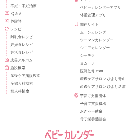
不妊・不妊治療
ベビーカレンダーアプリ
Ｑ＆Ａ
体重管理アプリ
体験談
関連サイト
レシピ
ムーンカレンダー
離乳食レシピ
ウーマンカレンダー
妊娠食レシピ
シニアカレンダー
妊活食レシピ
シッテク
成長アルバム
ヨムーノ
施設検索
医師監修.com
産後ケア施設検索
産後ケアサロン ひより青山
産婦人科検索
産後ケアサロン ひより芝浦
婦人科検索
子育て支援団体
子育て支援機構
おぎゃー献金
母子栄養懇話会