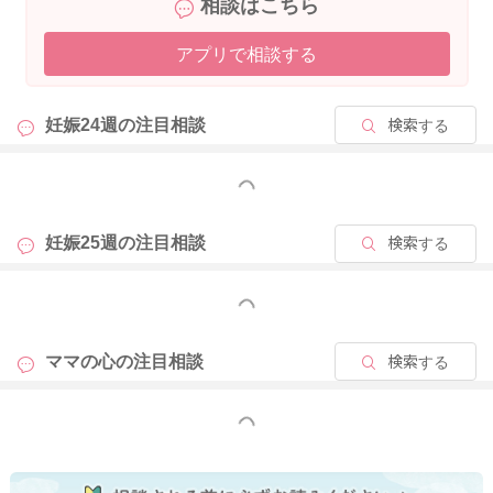
相談はこちら
ていたことをお伝えいただきつつ、キートスさんのお気持ちを
伝えてみてはいかがでしょうか？
アプリで相談する
そうされてみることで、お母さまもハッとされることがあるの
ではないかなと思いました。
妊娠24週の
注目相談
検索する
今後もよりお母さまと良好な関係を続けていけるようにするた
めにも、早めに伝えられるといいのかなとも思いました。
もっと見る
いかがでしょうか？
よかったら参考になさってみてください。
妊娠25週の
注目相談
検索する
どうぞよろしくお願いします。
もっと見る
2024/1/12 13:42
ママの心の
注目相談
検索する
もっと見る