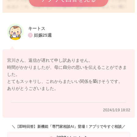
れるところ、お母さまからの発言に責められているように感じ
られることもあるということで、とてもお辛くなると思いま
す。
キートス
そして今お二人目を妊娠中であるということで、またお二人目
妊娠25週
のお子さんにも同じような声かけをされることがあるかもしれ
ないということになりますよね。
宮川さん、返信が遅れて申し訳ありません。
キートスさんも、その時々でお母さまに伝えてこられていたと
時間がかかりましたが、母に自分の思いを伝えることができま
いうことで、キートスさんが傷ついてしまったりしていること
した。
まで、わかっておられないこともあるのかなと思いました。
とてもスッキリし、これからまたいい関係を築けそうです。
ありがとうございました。
書いてくださったように、お母さまもただ孫可愛さのあまりに
思わず口にしてしまっていることもあるのかなと思います。
しかしそのことで、キートスさんの気持ちに負担をかけてしま
2024/1/19 18:02
っていることまで、わからないのかもしれないなと思いまし
た。
＼【即時回答】新機能「専門家相談AI」登場！アプリで今すぐ相談／
なのでお母さまに日頃感謝をされていること、書いてくださっ