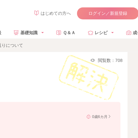
ログイン／新規登録
はじめての方へ
談
基礎知識
Ｑ＆Ａ
レシピ
成
返りについて
閲覧数：708
0歳6カ月