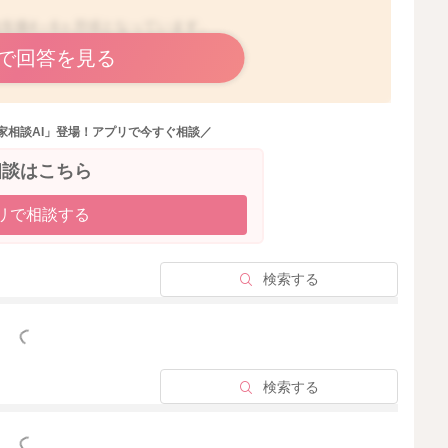
生後4～6ヶ月頃となっています。
発達を評価する項目のひとつです。
で回答を見る
ますよ。
題になるわけではありません。他の運動発達状況を鑑みて
家相談AI」登場！アプリで今すぐ相談／
ずにお子さんなりに、発達が進んできていれば、見守って
相談はこちら
、必要以上に心配しなくても平気ですよ。
リで相談する
いくのを応援してあげるのはよいですね。下半身を横向き
が近づいていますよ。ひねっている脚やお尻をそっと支え
検索する
やさしく手を添えて、動作をサポートしてあげましょう。
っと見る
らそうとしなくて大丈夫です。
検索する
進んで行く子もいます。
丈夫な事がほとんどです。
っと見る