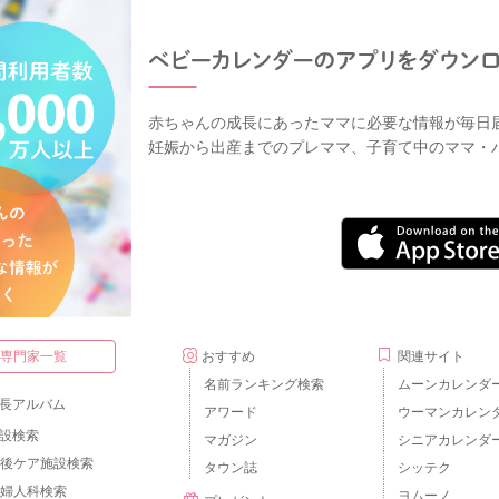
赤ちゃんの成長にあったママに必要な情報が毎日
妊娠から出産までのプレママ、子育て中のママ・
・専門家一覧
おすすめ
関連サイト
名前ランキング検索
ムーンカレンダ
長アルバム
アワード
ウーマンカレン
設検索
マガジン
シニアカレンダ
後ケア施設検索
タウン誌
シッテク
婦人科検索
ヨムーノ