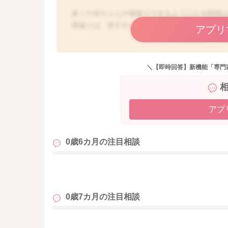
多くの赤ちゃんが寝返りできるようになる時期は
寝返りは、首すわりやハイハイなどと並び運動
アプリ
とは言え、運動発達にはかなりの個人差があり
そのため、できなかったからといって大きな問
＼【即時回答】新機能「専門
お子さんの進み具合をみていきますので、焦ら
あげることが大切と言われています。
健診時に他の発育や発達に特に問題がなければ
アプ
ですが、お子さんのご様子をみながら練習して
0歳6カ月の
注目相談
やひねる動きが頻繁になってきたらタイミング
てゴロンの方向性を示してあげてくださいね。
も
自力でがポイントになりますので、無理に寝返
0歳7カ月の
注目相談
寝返りをしないままつかまり立ち、伝い歩きと
お子さんなりの発達なので、それであっても大
も