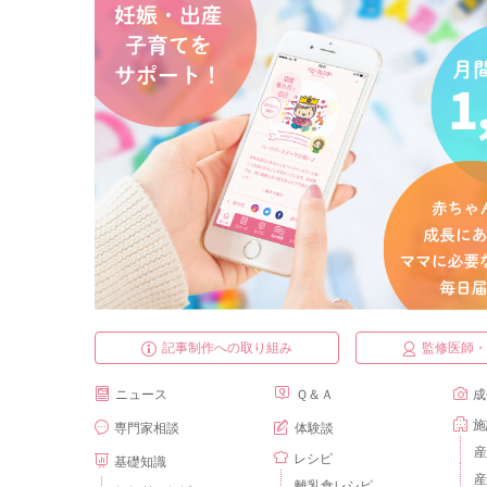
記事制作への取り組み
監修医師
ニュース
Ｑ＆Ａ
成
施
専門家相談
体験談
産
レシピ
基礎知識
産
離乳食レシピ