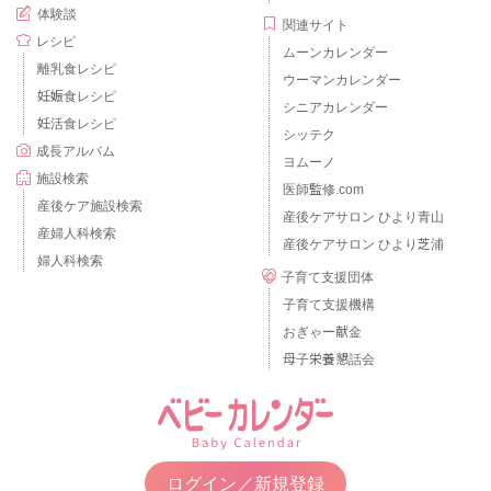
体験談
関連サイト
レシピ
ムーンカレンダー
離乳食レシピ
ウーマンカレンダー
妊娠食レシピ
シニアカレンダー
妊活食レシピ
シッテク
成長アルバム
ヨムーノ
施設検索
医師監修.com
産後ケア施設検索
産後ケアサロン ひより青山
産婦人科検索
産後ケアサロン ひより芝浦
婦人科検索
子育て支援団体
子育て支援機構
おぎゃー献金
母子栄養懇話会
ログイン／新規登録