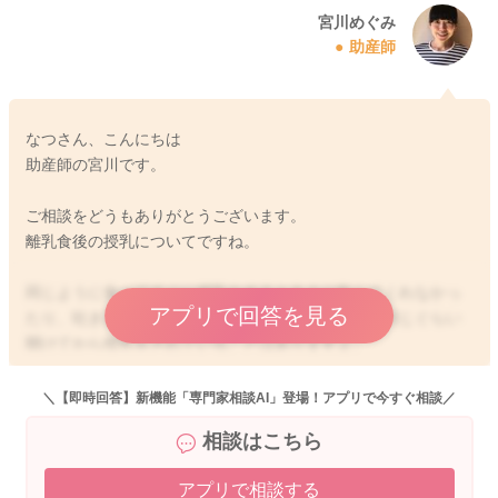
宮川めぐみ
助産師
なつさん、こんにちは
助産師の宮川です。
ご相談をどうもありがとうございます。
離乳食後の授乳についてですね。
同じように食べてすぐに授乳をするとあまり飲んでくれなかっ
アプリで回答を見る
たり、吐き戻しをしてしまうということで、時間を同じぐらい
開けてから授乳をされていることはありますよ。
それで哺乳量も稼げて、体重も増えているようでしたら、問題
はないですよ。
＼【即時回答】新機能「専門家相談AI」登場！アプリで今すぐ相談／
相談はこちら
それぞれのお子さんのペースで、食べたり飲んだりができてい
るといいのかなと思います。
アプリで相談する