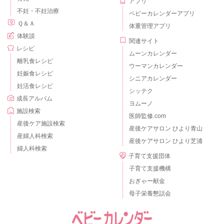
アプリ
不妊・不妊治療
ベビーカレンダーアプリ
Ｑ＆Ａ
体重管理アプリ
体験談
関連サイト
レシピ
ムーンカレンダー
離乳食レシピ
ウーマンカレンダー
妊娠食レシピ
シニアカレンダー
妊活食レシピ
シッテク
成長アルバム
ヨムーノ
施設検索
医師監修.com
産後ケア施設検索
産後ケアサロン ひより青山
産婦人科検索
産後ケアサロン ひより芝浦
婦人科検索
子育て支援団体
子育て支援機構
おぎゃー献金
母子栄養懇話会