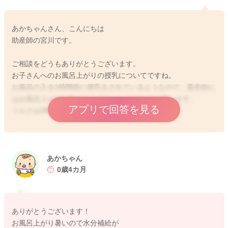
あかちゃんさん、こんにちは
助産師の宮川です。
ご相談をどうもありがとうございます。
お子さんへのお風呂上がりの授乳についてですね。
お風呂の入る1時間前に授乳をされているようなので、基本的に
はお風呂上がりに飲まなくてもいいのかなとは思います。
アプリで回答を見る
ミルクは3時間開けていただく方が良いかと思います。
どうしても何か水分をということでしたら、20ml程度お白湯を
用意されて、飲ませてあげてみてはいかがでしょうか？
基本的には不要とされていますが、どうしても水分補給をさせ
あかちゃん
てあげたいということでしたら、哺乳に支障のない程度に少量
0歳4カ月
だけあげてみていただくのも良いかと思いますよ。
どうぞよろしくお願いします。
ありがとうございます！
お風呂上がり暑いので水分補給が