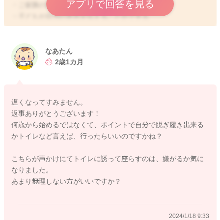
アプリで回答を見る
・ご家族の簡単な指示がわかる
・子どもが自分の意思を伝えることができる
・トイレや布パンツに興味がある
これらができ始めると、トイレにチャレンジする準備が整って
きたと考えます。
なあたん
2歳1カ月
準備するものは、洋式トイレの場合には踏み台とお子さま用便
座があれば安定します。室内でおまるを使用することもできま
す。ご家庭の環境に合わせて準備するものが違いますよ。
遅くなってすみません。
返事ありがとうございます！
日中のトイレができるようになってから、夜のおむつを外すこ
何歳から始めるではなくて、ポイントで自分で脱ぎ履き出来る
とを考えます。夜は安心することでぐっすり眠れます。昼間の
かトイレなど言えば、行ったらいいのですかね？
おむつが外れた様子で、また時期を検討するとよいと思いま
す。焦らなくてもよいと思います。
こちらが声かけにてトイレに誘って座らすのは、嫌がるか気に
なりました。
ご相談ありがとうございました。
あまり無理しない方がいいですか？
2024/1/18 9:33
2024/1/4 14:42