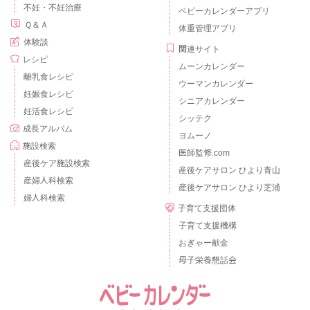
不妊・不妊治療
ベビーカレンダーアプリ
Ｑ＆Ａ
体重管理アプリ
体験談
関連サイト
レシピ
ムーンカレンダー
離乳食レシピ
ウーマンカレンダー
妊娠食レシピ
シニアカレンダー
妊活食レシピ
シッテク
成長アルバム
ヨムーノ
施設検索
医師監修.com
産後ケア施設検索
産後ケアサロン ひより青山
産婦人科検索
産後ケアサロン ひより芝浦
婦人科検索
子育て支援団体
子育て支援機構
おぎゃー献金
母子栄養懇話会