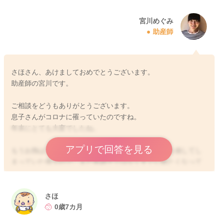
宮川めぐみ
助産師
さほさん、あけましておめでとうございます。
助産師の宮川です。
ご相談をどうもありがとうございます。
息子さんがコロナに罹っていたのですね。
年末にとても大変でしたね。
アプリで回答を見る
もうお熱は下がってくれているということで、体調を崩してし
まっていた後なので、まだ本調子ではなくすぐに眠たくなって
しまうことはあると思います。
朝起きる時間が遅くなっていて、夜の寝る時間も遅くなってい
さほ
るようなのですが、そろそろ朝起こしてあげる時間をいつも通
0歳7カ月
りにされていってもいいように思いますよ。