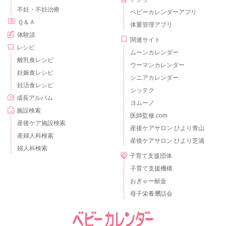
不妊・不妊治療
ベビーカレンダーアプリ
Ｑ＆Ａ
体重管理アプリ
体験談
関連サイト
レシピ
ムーンカレンダー
離乳食レシピ
ウーマンカレンダー
妊娠食レシピ
シニアカレンダー
妊活食レシピ
シッテク
成長アルバム
ヨムーノ
施設検索
医師監修.com
産後ケア施設検索
産後ケアサロン ひより青山
産婦人科検索
産後ケアサロン ひより芝浦
婦人科検索
子育て支援団体
子育て支援機構
おぎゃー献金
母子栄養懇話会