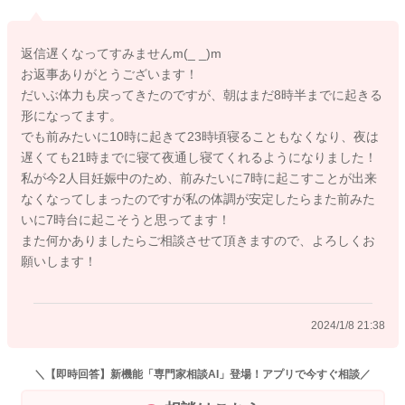
夜に遅くまで起きていたとしても起こしてあげて、リズムを正
していけるようにされていくといいと思います。
返信遅くなってすみませんm(_ _)m
1日の始まりが早くなることで、夜の寝る時間も変わっていきま
お返事ありがとうございます！
すよ。
だいぶ体力も戻ってきたのですが、朝はまだ8時半までに起きる
形になってます。
お昼寝をその分してもらってもいいと思います。
でも前みたいに10時に起きて23時頃寝ることもなくなり、夜は
さほさんもお疲れが溜まっていることもあるのではないかなと
遅くても21時までに寝て夜通し寝てくれるようになりました！
思います。
私が今2人目妊娠中のため、前みたいに7時に起こすことが出来
息子さんと一緒に休める時に休むようにしてみてくださいね。
なくなってしまったのですが私の体調が安定したらまた前みた
いに7時台に起こそうと思ってます！
よかったら参考になさってみてください。
また何かありましたらご相談させて頂きますので、よろしくお
どうぞよろしくお願いします。
願いします！
2024/1/8 21:38
2024/1/3 10:18
＼【即時回答】新機能「専門家相談AI」登場！アプリで今すぐ相談／