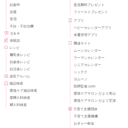
妊娠中
全員無料プレゼント
出産
ファーストプレゼント
育児
アプリ
不妊・不妊治療
ベビーカレンダーアプリ
Ｑ＆Ａ
体重管理アプリ
体験談
関連サイト
レシピ
ムーンカレンダー
離乳食レシピ
ウーマンカレンダー
妊娠食レシピ
シニアカレンダー
妊活食レシピ
シッテク
成長アルバム
ヨムーノ
施設検索
医師監修.com
産後ケア施設検索
産後ケアサロン ひより青山
産婦人科検索
産後ケアサロン ひより芝浦
婦人科検索
子育て支援団体
子育て支援機構
おぎゃー献金