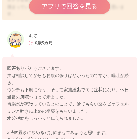
アプリで回答を見る
溜まっていると、その苦しさで飲めないこともあると思いま
す。
お腹の張りの様子や吐き戻しを繰り返すような時には、綿棒浣
腸をされてみるのもいいように思いました。
そうしてお腹が少しでも苦しくなく、楽になるようにされてみ
もて
ると、変わることもあるように思いました。
0歳5カ月
ミルクの間隔も3時間は開けて飲ませてあげていただき、寝ぼけ
ているようなタイミングを狙ってあげてみるのもいいのかなと
思いました。起きている時よも飲んでくれるようになることも
回答ありがとうございます。
あります。
実は相談してからもお腹の張りはなかったのですが、嘔吐が続
お互いに授乳に集中できるように、環境を整えるようにされて
き、
みるのもいいともいますよ。
ウンチも下痢になり、そして家族総出で同じ症状になり、休日
当番の病院へ行って来ました。
また吐いた後ですが、飲みたそうにお子さんがしているようで
胃腸炎が流行っているとのことで、診てもらい薬をビオフェル
したら、飲ませてあげるのもいいと思いますよ。
ミンと吐き気止めの坐薬をもらいました。
いかがでしょうか？
水分補給をしっかりと伝えられました。
よかったら参考になさってみてください。
どうぞよろしくお願いします。
3時間置きに飲めるだけ飲ませてみようと思います。