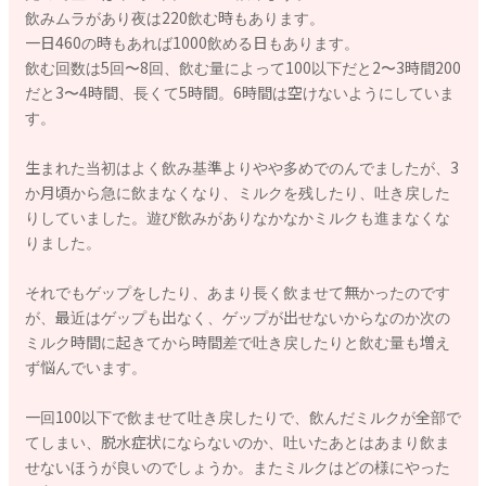
飲みムラがあり夜は220飲む時もあります。
一日460の時もあれば1000飲める日もあります。
飲む回数は5回〜8回、飲む量によって100以下だと2〜3時間200
だと3〜4時間、長くて5時間。6時間は空けないようにしていま
す。
生まれた当初はよく飲み基準よりやや多めでのんでましたが、3
か月頃から急に飲まなくなり、ミルクを残したり、吐き戻した
りしていました。遊び飲みがありなかなかミルクも進まなくな
りました。
それでもゲップをしたり、あまり長く飲ませて無かったのです
が、最近はゲップも出なく、ゲップが出せないからなのか次の
ミルク時間に起きてから時間差で吐き戻したりと飲む量も増え
ず悩んでいます。
一回100以下で飲ませて吐き戻したりで、飲んだミルクが全部で
てしまい、脱水症状にならないのか、吐いたあとはあまり飲ま
せないほうが良いのでしょうか。またミルクはどの様にやった