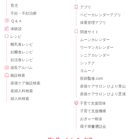
育児
アプリ
不妊・不妊治療
ベビーカレンダーアプリ
Ｑ＆Ａ
体重管理アプリ
体験談
関連サイト
レシピ
ムーンカレンダー
離乳食レシピ
ウーマンカレンダー
妊娠食レシピ
シニアカレンダー
妊活食レシピ
シッテク
成長アルバム
ヨムーノ
施設検索
医師監修.com
産後ケア施設検索
産後ケアサロン ひより青山
産婦人科検索
産後ケアサロン ひより芝浦
婦人科検索
子育て支援団体
子育て支援機構
おぎゃー献金
母子栄養懇話会