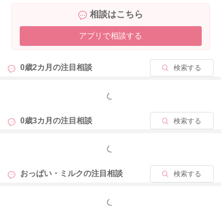
相談はこちら
調乳したミルクは人肌くらいまで冷まして赤ちゃんに飲ませま
すが、人肌程度の温度は、雑菌がとても繁殖しやすい温度で
アプリで相談する
す。
そのため、口をつけていないミルクでも、調乳後2時間以降は必
0歳2カ月の
注目相談
検索する
ず捨てましょう。口をつけた場合は次回授乳まで時間が空くよ
うでしたら一旦破棄することをお勧めします。
もっと見る
ミルクは飲ませる必要があるときに、毎回調乳するようにしま
しょう。
0歳3カ月の
注目相談
検索する
ご参考にされてくださいね。
もっと見る
おっぱい・ミルクの
注目相談
検索する
2024/1/8 17:03
もっと見る