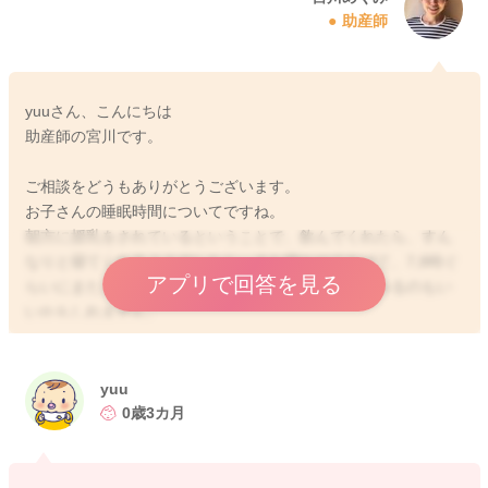
助産師
yuuさん、こんにちは
助産師の宮川です。
ご相談をどうもありがとうございます。
お子さんの睡眠時間についてですね。
朝方に授乳をされているということで、飲んでくれたら、すん
なりと寝てくれるようでしたら、また寝かせてあげて、7,8時ぐ
アプリで回答を見る
らいにまたカーテンを開けたりして起こしてあげてみるのもい
いかもしれません。
完全に起きてくれなくてもその時間に朝日を感じさせてあげる
といいと思いますよ。
yuu
そうして、1日の始まりがもう少し早まることで、夜の寝る時間
0歳3カ月
も早まるようになっていくと思います。
6時ごろでしたら、そのまま明るくしてあげてみるのもいいかも