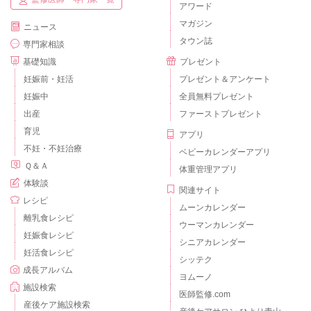
アワード
マガジン
ニュース
タウン誌
専門家相談
基礎知識
プレゼント
妊娠前・妊活
プレゼント＆アンケート
妊娠中
全員無料プレゼント
出産
ファーストプレゼント
育児
アプリ
不妊・不妊治療
ベビーカレンダーアプリ
Ｑ＆Ａ
体重管理アプリ
体験談
関連サイト
レシピ
ムーンカレンダー
離乳食レシピ
ウーマンカレンダー
妊娠食レシピ
シニアカレンダー
妊活食レシピ
シッテク
成長アルバム
ヨムーノ
施設検索
医師監修.com
産後ケア施設検索