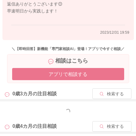
返信ありがとうございます😊
しれません。
早速明日から実践します！
少しずつ時間を早めていかれるのでもいいのかなと思います
よ。
2023/12/31 19:59
そうして体内リズムをより整えていかれるといいのかなと思い
ます。
＼【即時回答】新機能「専門家相談AI」登場！アプリで今すぐ相談／
7時ぐらいに起きて、夜も20時ぐらいに眠れるようになるといい
相談はこちら
のかなと思います。
そうしていただくことでもyuuさんのゆっくりとした時間を設け
アプリで相談する
ていただきやすくもなるかなと思いました。
よかったら参考になさってみてください。
0歳3カ月の
注目相談
検索する
どうぞよろしくお願いします。
もっと見る
2023/12/31 10:01
0歳4カ月の
注目相談
検索する