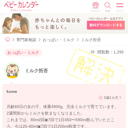
専門家相談
おっぱい・ミルク
ミルク拒否
閲覧数：1,295
おっぱい・ミルク
ミルク拒否
kome
0歳1カ月
月齢60日の女の子、体重4900g、完全ミルクで育てています。
2週間前からミルクを飲まなくなりました。
これまでは、80ml/回✖️7回で1日450〜590ml飲んでいたとこ
ろ、今は20-40ml✖️7回で1日200ml程度です。