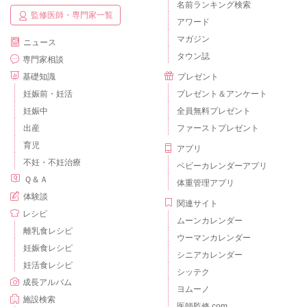
名前ランキング検索
監修医師・専門家一覧
アワード
マガジン
ニュース
タウン誌
専門家相談
基礎知識
プレゼント
妊娠前・妊活
プレゼント＆アンケート
妊娠中
全員無料プレゼント
出産
ファーストプレゼント
育児
アプリ
不妊・不妊治療
ベビーカレンダーアプリ
Ｑ＆Ａ
体重管理アプリ
体験談
関連サイト
レシピ
ムーンカレンダー
離乳食レシピ
ウーマンカレンダー
妊娠食レシピ
シニアカレンダー
妊活食レシピ
シッテク
成長アルバム
ヨムーノ
施設検索
医師監修.com