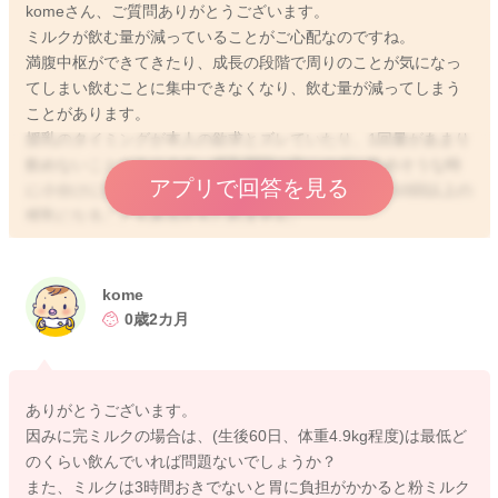
komeさん、ご質問ありがとうございます。
ミルクが飲む量が減っていることがご心配なのですね。
満腹中枢ができてきたり、成長の段階で周りのことが気になっ
てしまい飲むことに集中できなくなり、飲む量が減ってしまう
ことがあります。
授乳のタイミングが本人の欲求とズレていたり、1回量があまり
飲めないことがあります。授乳間隔は気にせずに飲めそうな時
アプリで回答を見る
に小分けに飲むなどされても良いかと思います。1日10回以上の
授乳になることもあるかもしれません。
またスプーンやコップ飲みでの授乳も試されても良いかもしれ
ません。
コップ飲みについてはこちらを参照してみてください。
kome
0歳2カ月
https://baby-calendar.jp/smilenews/detail/14535
飲む量を毎回大量に吐いてしまう、ずっと機嫌が悪い、お腹が
ありがとうございます。
パンパンに張っている、排便がない、なんとなく元気がないな
因みに完ミルクの場合は、(生後60日、体重4.9kg程度)は最低ど
どあれば、できるだけ早く受診された方が良いかと思います。
のくらい飲んでいれば問題ないでしょうか？
特に症状がなければ、年末年始の休診の時期になっていると思
また、ミルクは3時間おきでないと胃に負担がかかると粉ミルク
うので、上記を試しながら少し様子をみていただいて年明けに