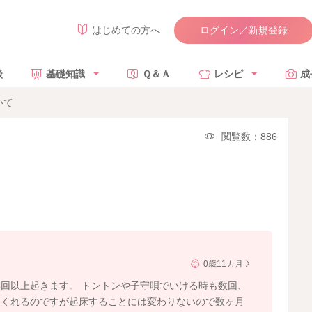
ログイン／新規登録
はじめての方へ
談
基礎知識
Ｑ＆Ａ
レシピ
成
いて
閲覧数：886
0歳11カ月
5回以上起きます。 トントンや子守唄でいける時も数回、
てくれるのですが起床することには変わりないので数ヶ月