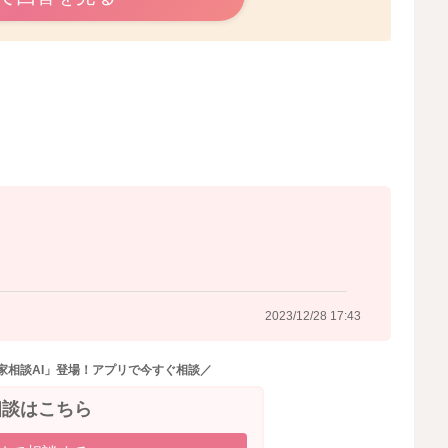
り食べさせた方がいいのでしょうか。
の時のお子さんにも「ご馳走様かな？」と声をかけていた
おしまいにされてみていいと思いますよ。体を動かして遊
れませんね。
になるかもしれません。
2023/12/28 15:26
2023/12/28 17:43
家相談AI」登場！アプリで今すぐ相談／
相談はこちら