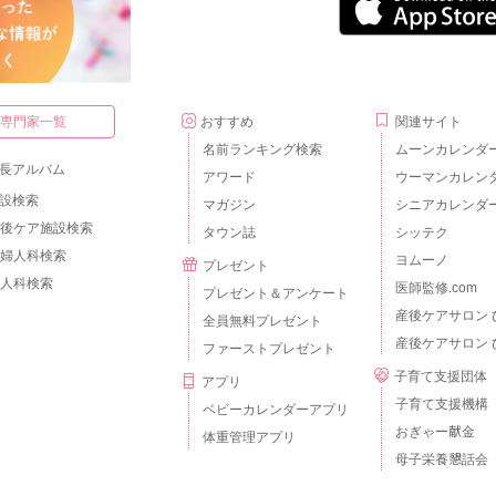
・専門家一覧
おすすめ
関連サイト
名前ランキング検索
ムーンカレンダ
長アルバム
アワード
ウーマンカレン
設検索
マガジン
シニアカレンダ
後ケア施設検索
タウン誌
シッテク
婦人科検索
ヨムーノ
プレゼント
人科検索
医師監修.com
プレゼント＆アンケート
産後ケアサロン 
全員無料プレゼント
産後ケアサロン 
ファーストプレゼント
子育て支援団体
アプリ
子育て支援機構
ベビーカレンダーアプリ
おぎゃー献金
体重管理アプリ
母子栄養懇話会