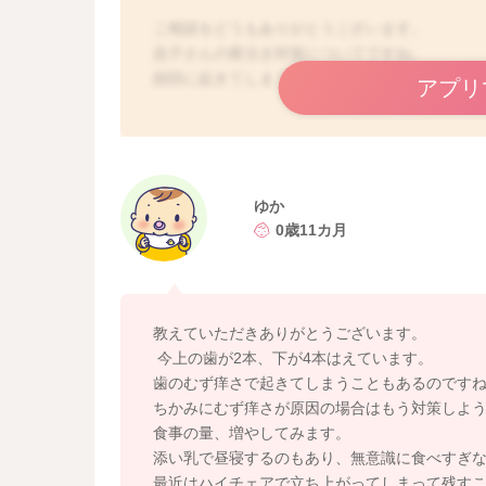
ご相談をどうもありがとうございます。
息子さんの夜泣き対策についてですね。
頻回に起きてしまうということで、とても大変
アプリ
読ませていただき、歯が生えてくるむず痒さで
眠りが浅くなった時に、むず痒さを感じること
おっぱいをもらうことで、気がまぎれるように
す。
ゆか
0歳11カ月
息子さんのお口の中の様子はいかがでしょうか
また日中はお昼寝の時ぐらいしか、おっぱいを
教えていただきありがとうございます。
もあるのかなとも思いました。
今上の歯が2本、下が4本はえています。
離乳食もよく食べてくれているように思うので
歯のむず痒さで起きてしまうこともあるのです
くれそうな様子もあるようでしたら、増やされ
ちかみにむず痒さが原因の場合はもう対策しよ
そうすると夜中に起きることも変わることはな
食事の量、増やしてみます。
添い乳で昼寝するのもあり、無意識に食べすぎ
おっぱいを飲んでくれて、お腹を満たす、摂取
最近はハイチェアで立ち上がってしまって残す