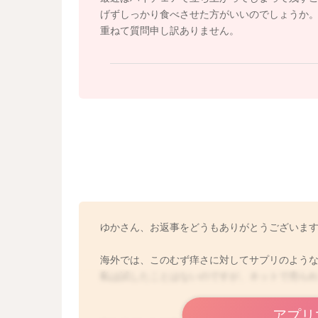
ることもあると思うのですが、おっぱいよりは
げずしっかり食べさせた方がいいのでしょうか
れてみるのはどうかと思いました。
重ねて質問申し訳ありません。
いかがでしょうか？
よかったら参考になさってみてください。
どうぞよろしくお願いします。
ゆかさん、お返事をどうもありがとうございま
海外では、このむず痒さに対してサプリのよう
私は試したことはないのですが、ネットで売ら
アプリ