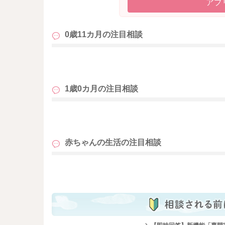
アプ
0歳11カ月の
注目相談
も
1歳0カ月の
注目相談
も
赤ちゃんの生活の
注目相談
も