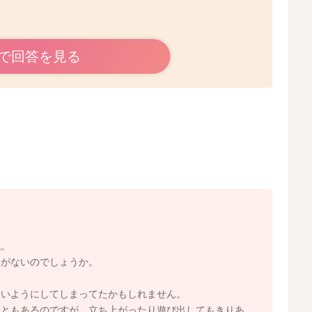
だと思います。
で回答を見る
起きてしまっていることはないかなと思いました。
で、泣いて起きてしまうのかなと思いました。
なるので、それでまた眠りにつけるということもありま
？
飲まないということなので、その分夜中に飲んでいること
すが、もしご飯やお野菜をもう少し増やしてみると食べて
ね。
るのもいいかもしれません。
うがないのでしょうか。
いかなと思いました。
ないようにしてしまってたかもしれません。
エネルギー量を増やしてみることで、夜間のねんねが変わ
こともあるのですが、立ち上がったり遊び出してもきりあ