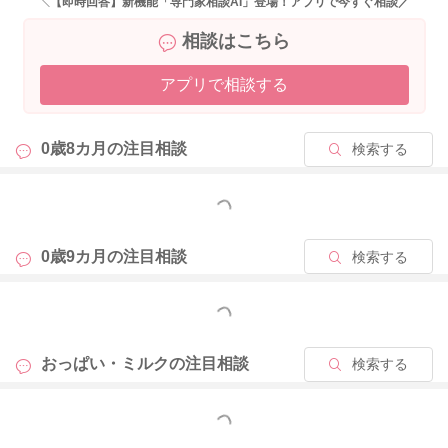
＼【即時回答】新機能「専門家相談AI」登場！アプリで今すぐ相談／
したら、その影響もあると思います。
相談はこちら
色々なことが重なり、張りが強くなっていることはないかなと
思いました。
アプリで相談する
せっかくご相談くださったのに、はっきりとしたお返事ができ
ずこのようなお返事となり、申し訳ありません。
0歳8カ月の
注目相談
検索する
どうぞよろしくお願いします。
もっと見る
2023/12/25 22:46
0歳9カ月の
注目相談
検索する
もっと見る
おっぱい・ミルクの
注目相談
検索する
もっと見る