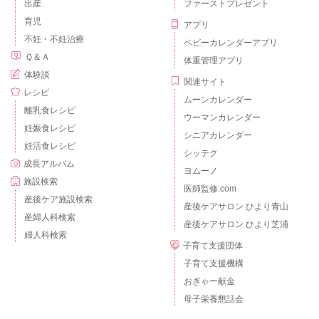
出産
ファーストプレゼント
育児
アプリ
不妊・不妊治療
ベビーカレンダーアプリ
Ｑ＆Ａ
体重管理アプリ
体験談
関連サイト
レシピ
ムーンカレンダー
離乳食レシピ
ウーマンカレンダー
妊娠食レシピ
シニアカレンダー
妊活食レシピ
シッテク
成長アルバム
ヨムーノ
施設検索
医師監修.com
産後ケア施設検索
産後ケアサロン ひより青山
産婦人科検索
産後ケアサロン ひより芝浦
婦人科検索
子育て支援団体
子育て支援機構
おぎゃー献金
母子栄養懇話会