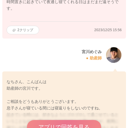
時間置きに起きていて夜通し寝てくれる日はまだまだ遠そうで
す。
2
クリップ
2023/12/25 15:56
宮川めぐみ
助産師
なちさん、こんばんは
助産師の宮川です。
ご相談をどうもありがとうございます。
息子さんが寝ている間には寝返りをしないのですね。
起きている時には、好きなようにゴロゴロして過ごせていると
いうことなので、動けないわけではないと思いますが、夜間に
アプリで回答を見る
寝ている間にはあまり動く必要がないこともあるのかもしれま