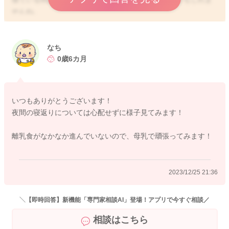
せんね。
日中によく動いていることもあり、グッとよく眠っていること
もあるのかなと思いました。
なち
寝相には個人差があると思いますよ。
0歳6カ月
寝るにもエネルギーが必要になると言われることもあります。
もしかすると書いてくださった通り、お腹が空くことで、目を
覚ますようになっていることもあるかもしれませんね。
いつもありがとうございます！
夜間の寝返りについては心配せずに様子見てみます！
もう少し大きくなって離乳食も食べてくれるようになってくる
と、またねんねのパターンにも変化が見られるようになるので
離乳食がなかなか進んでいないので、母乳で頑張ってみます！
はないかなと思いました。
よかったら参考になさってみてください。
2023/12/25 21:36
どうぞよろしくお願いします。
＼【即時回答】新機能「専門家相談AI」登場！アプリで今すぐ相談／
相談はこちら
2023/12/25 21:32