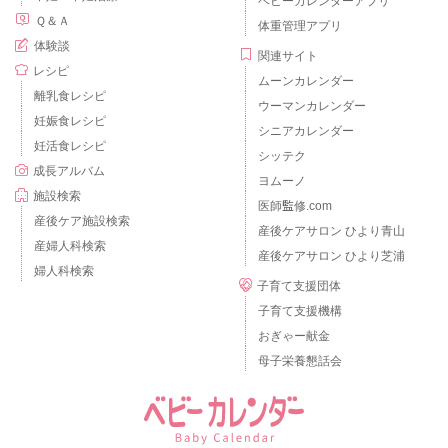
ベビーカレンダーアプリ
Ｑ＆Ａ
体重管理アプリ
体験談
関連サイト
レシピ
ムーンカレンダー
離乳食レシピ
ウーマンカレンダー
妊娠食レシピ
シニアカレンダー
妊活食レシピ
シッテク
成長アルバム
ヨムーノ
施設検索
医師監修.com
産後ケア施設検索
産後ケアサロン ひより青山
産婦人科検索
産後ケアサロン ひより芝浦
婦人科検索
子育て支援団体
子育て支援機構
おぎゃー献金
母子栄養懇話会