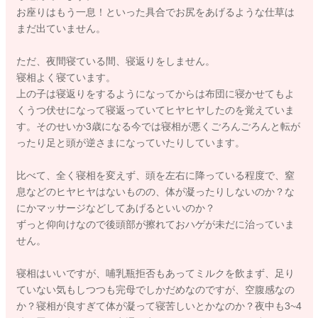
お座りはもう一息！といった具合でお尻をあげるような仕草は
まだ出ていません。
ただ、夜間寝ている間、寝返りをしません。
寝相よく寝ています。
上の子は寝返りをするようになってからは布団に寝かせてもよ
くうつ伏せになって寝返っていてヒヤヒヤしたのを覚えていま
す。そのせいか3歳になる今では寝相が悪くごろんごろんと転が
ったり足と頭が逆さまになっていたりしています。
比べて、全く寝相を変えず、頭を左右に降っている程度で、窒
息などのヒヤヒヤはないものの、体が凝ったりしないのか？な
にかマッサージなどしてあげるといいのか？
ずっと仰向けなので後頭部が擦れておハゲが未だに治っていま
せん。
寝相はいいですが、哺乳瓶拒否もあってミルクを飲まず、足り
ていない気もしつつも完母でしかだめなのですが、空腹感なの
か？寝相が良すぎて体が凝って寝苦しいとかなのか？夜中も3~4