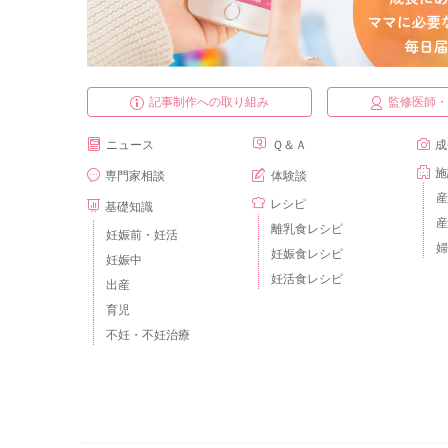
記事制作への取り組み
監修医師
ニュース
Ｑ＆Ａ
成
施
専門家相談
体験談
産
レシピ
基礎知識
産
離乳食レシピ
妊娠前・妊活
婦
妊娠食レシピ
妊娠中
妊活食レシピ
出産
育児
不妊・不妊治療