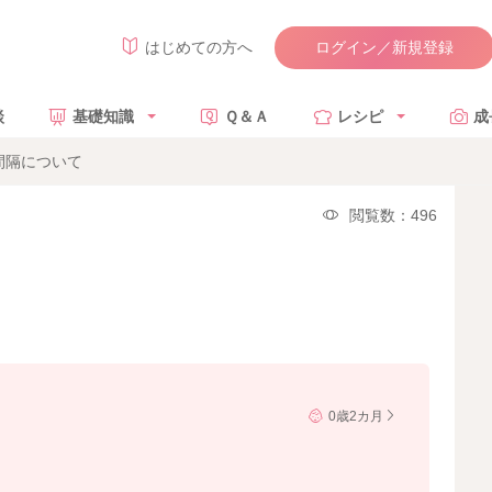
ログイン／新規登録
はじめての方へ
談
基礎知識
Ｑ＆Ａ
レシピ
成
間隔について
閲覧数：496
0歳2カ月