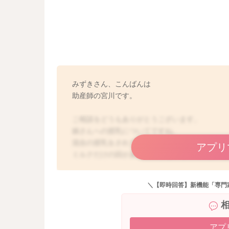
みずきさん、こんばんは
助産師の宮川です。
ご相談をどうもありがとうございます。
娘さんへの授乳についてですね。
混合の授乳をされているのですね。
アプリ
ミルクだけの回があるのですね。その時には、
力的なものが関係していることもあるのかなと
＼【即時回答】新機能「専門
生後3ヶ月ぐらいまでは、満腹中枢が未形成なこ
ることがあります。
また夜間に授乳間隔が開くようになっていると
こともあるのかなと思いました。
アプ