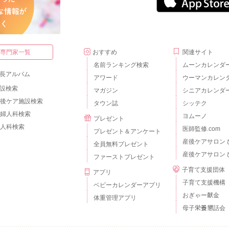
・専門家一覧
おすすめ
関連サイト
名前ランキング検索
ムーンカレンダ
長アルバム
アワード
ウーマンカレン
設検索
マガジン
シニアカレンダ
後ケア施設検索
タウン誌
シッテク
婦人科検索
ヨムーノ
プレゼント
人科検索
医師監修.com
プレゼント＆アンケート
産後ケアサロン 
全員無料プレゼント
産後ケアサロン 
ファーストプレゼント
子育て支援団体
アプリ
子育て支援機構
ベビーカレンダーアプリ
おぎゃー献金
体重管理アプリ
母子栄養懇話会