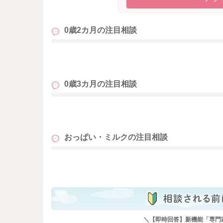
そうして1日のトータル量を稼げるようにしてい
0歳2カ月の
注目相談
ミルクの時には3時間は開けていただく方がいい
おっぱいを飲むことの方が疲れると思いますの
も
せんね。
0歳3カ月の
注目相談
体重の増えも順調なようでしたら、哺乳量とし
床の上でゴロゴロと遊んでもらう時間を増やし
も
かと思います。
目の前にいる間だけでもいいので、うつ伏せ遊
おっぱい・ミルクの
注目相談
よかったら参考になさってみてください。
どうぞよろしくお願いします。
も
＼【即時回答】新機能「専門