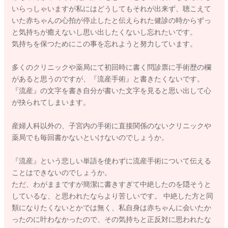
いらっしゃいますが私にはどうしてもそれが出来ず、聴こえて
いた赤ちゃんの心拍が停止したと伝えられた健診の時からずっ
と気持ちが癒えないし思い出したくないし忘れたいです。
気持ちを保つためにこの事を忘れようと努力しています。
多くのクリニックや薬局にて初回時に書く問診票に手術歴の欄
があると思うのですが、『流産手術』と書きたくないです。
『流産』の文字を書き自分が書いた文字を見ると思い出して心
が抉られてしまいます。
産婦人科以外の、子宮内の手術に直接関係のないクリニックや
薬局でも毎回書かないといけないのでしょうか。
『流産』という悲しい単語を使わずに流産手術について伝える
ことはできないのでしょうか。
ただ、わがままですが簡潔に書きすぎて中絶したのを隠そうと
しているな、と思われたならより苦しいです。 中絶した方と同
類になりたくないとかでは無く、私自身は赤ちゃんに会いたか
ったのに叶わなかったので、その気持ちと正反対に思われたな