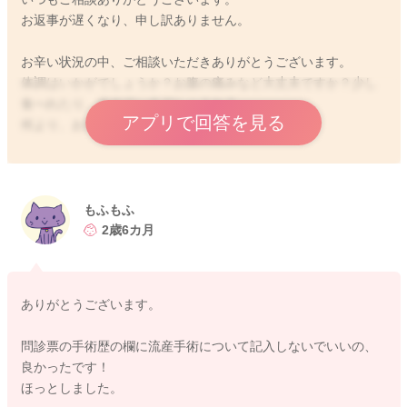
お返事が遅くなり、申し訳ありません。
お辛い状況の中、ご相談いただきありがとうございます。
体調はいかがでしょうか？お腹の痛みなど大丈夫ですか？少し
食べれたり、休めているでしょうか？
アプリで回答を見る
何より、お気持ちが1番辛い時ですよね。。
初期の流産は全妊娠の1割くらいあると言われています。
産まれても生きていけない赤ちゃんがママを助けるためにお空
に帰ることを選ぶようです。なので、ママ想いの赤ちゃんたち
もふもふ
ばかりですね。
2歳6カ月
そうとわかっていても、妊娠して嬉しかった気持ちや心音を聴
いて幸せだった気持ちだったのに、会いたかったのに叶わなか
ありがとうございます。
った気持ちがとてつもなく悲しく、辛いお気持ちですよね。
問診票の手術歴の欄に流産手術について記入しないでいいの、
色々な考え方、捉え方、気持ちの整理の仕方があると思うの
良かったです！
で、もふもふさんのお気持ちが穏やかに過ごせる方法でいいと
ほっとしました。
思います。