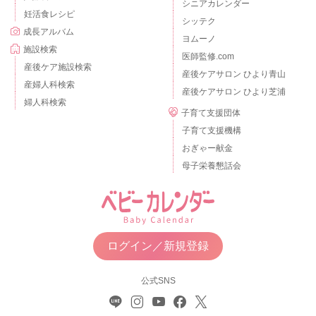
シニアカレンダー
妊活食レシピ
シッテク
成長アルバム
ヨムーノ
施設検索
医師監修.com
産後ケア施設検索
産後ケアサロン ひより青山
産婦人科検索
産後ケアサロン ひより芝浦
婦人科検索
子育て支援団体
子育て支援機構
おぎゃー献金
母子栄養懇話会
ログイン／新規登録
公式SNS