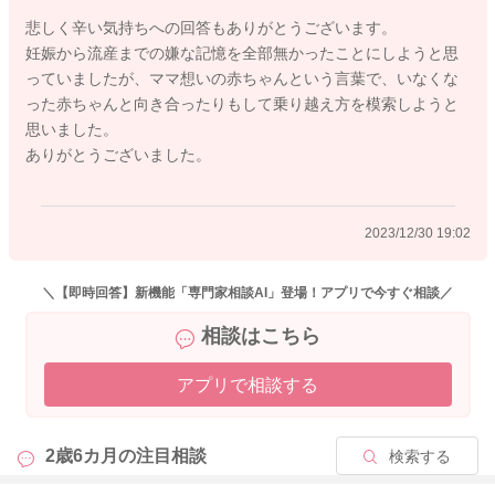
悲しく辛い気持ちへの回答もありがとうございます。
産婦人科以外では既往歴欄に流産のことは書かなくても問題あ
妊娠から流産までの嫌な記憶を全部無かったことにしようと思
りませんのでご安心くださいね。
っていましたが、ママ想いの赤ちゃんという言葉で、いなくな
った赤ちゃんと向き合ったりもして乗り越え方を模索しようと
今は無事に手術が終わり、以前のように食事がとれたり、睡眠
思いました。
がとれたり、変わらない日常を送れるようになることを目指し
ありがとうございました。
ましょうね。
まだまだ寒い日も続きますが、暖かくしてお身体を大切にお過
2023/12/30 19:02
ごしくださいね。
＼【即時回答】新機能「専門家相談AI」登場！アプリで今すぐ相談／
相談はこちら
2023/12/30 11:29
アプリで相談する
2歳6カ月の
注目相談
検索する