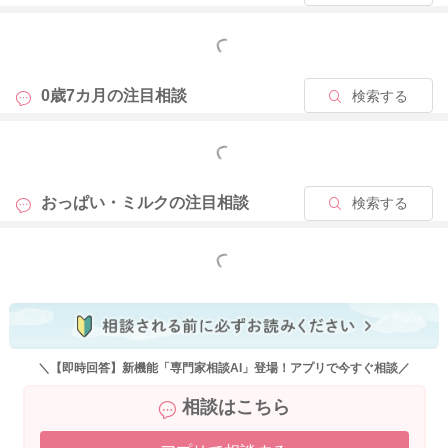
つまりが軽減できることで、もう少しミルクを飲んでくれるこ
とがあるといいのかなと思いました。
もっと見る
また離乳食にもミルクを使用されてみるのはいかがでしょう
0歳7カ月の
注目相談
検索する
か？
そうしてカロリーをアップすることができると、反応が変わる
もっと見る
ことはないかなと思いました。
お猪口のような小さな口のコップで少しずつミルクを飲ませて
おっぱい・ミルクの
注目相談
検索する
あげてみるも難しいでしょうか？
よかったらお試しください。
もっと見る
らんさんも本調子ではないようなので、出来るだけ娘さんと一
緒に休める時には、休むようにされてみてください。
どうぞよろしくお願いします。
＼【即時回答】新機能「専門家相談AI」登場！アプリで今すぐ相談／
相談はこちら
2023/12/22 22:43