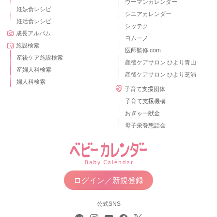
ウーマンカレンダー
妊娠食レシピ
シニアカレンダー
妊活食レシピ
シッテク
成長アルバム
ヨムーノ
施設検索
医師監修.com
産後ケア施設検索
産後ケアサロン ひより青山
産婦人科検索
産後ケアサロン ひより芝浦
婦人科検索
子育て支援団体
子育て支援機構
おぎゃー献金
母子栄養懇話会
ログイン／新規登録
公式SNS