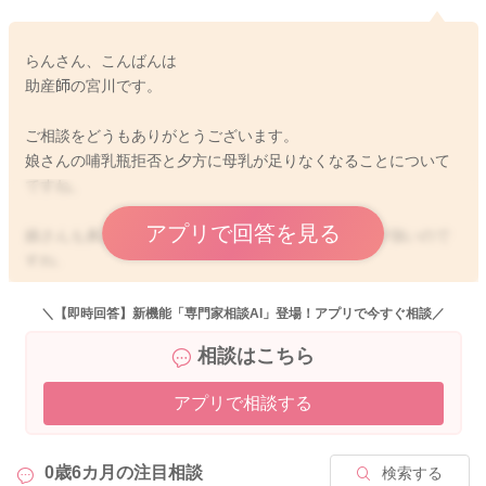
らんさん、こんばんは
助産師の宮川です。
ご相談をどうもありがとうございます。
娘さんの哺乳瓶拒否と夕方に母乳が足りなくなることについて
ですね。
アプリで回答を見る
娘さんも鼻詰まりがあるということで、飲みにくさが強いので
すね。
拒否がありながらも、30mlほど飲んでくれることもあるのです
ね。
＼【即時回答】新機能「専門家相談AI」登場！アプリで今すぐ相談／
鼻詰まりが軽減すると、もう少し飲むことができそうでしょう
相談はこちら
か？
玉ねぎのスライスを頭もとに置いておいてあげるようにするの
アプリで相談する
もいいかもしれません。
鼻づまり、咳に効果があります。
においが気になる時には少し離しておくようにされるのもいい
0歳6カ月の
注目相談
検索する
ですよ。