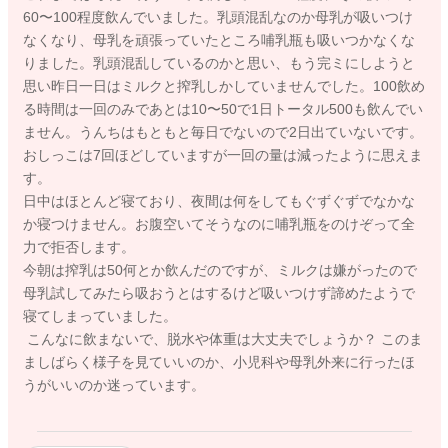
60〜100程度飲んでいました。乳頭混乱なのか母乳が吸いつけ
なくなり、母乳を頑張っていたところ哺乳瓶も吸いつかなくな
りました。乳頭混乱しているのかと思い、もう完ミにしようと
思い昨日一日はミルクと搾乳しかしていませんでした。100飲め
る時間は一回のみであとは10〜50で1日トータル500も飲んでい
ません。うんちはもともと毎日でないので2日出ていないです。
おしっこは7回ほどしていますが一回の量は減ったように思えま
す。
日中はほとんど寝ており、夜間は何をしてもぐずぐずでなかな
か寝つけません。お腹空いてそうなのに哺乳瓶をのけぞって全
力で拒否します。
今朝は搾乳は50何とか飲んだのですが、ミルクは嫌がったので
母乳試してみたら吸おうとはするけど吸いつけず諦めたようで
寝てしまっていました。
こんなに飲まないで、脱水や体重は大丈夫でしょうか？ このま
ましばらく様子を見ていいのか、小児科や母乳外来に行ったほ
うがいいのか迷っています。