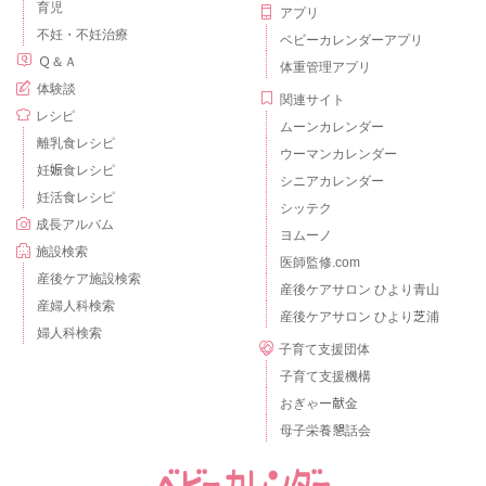
育児
アプリ
不妊・不妊治療
ベビーカレンダーアプリ
Ｑ＆Ａ
体重管理アプリ
体験談
関連サイト
レシピ
ムーンカレンダー
離乳食レシピ
ウーマンカレンダー
妊娠食レシピ
シニアカレンダー
妊活食レシピ
シッテク
成長アルバム
ヨムーノ
施設検索
医師監修.com
産後ケア施設検索
産後ケアサロン ひより青山
産婦人科検索
産後ケアサロン ひより芝浦
婦人科検索
子育て支援団体
子育て支援機構
おぎゃー献金
母子栄養懇話会