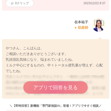
0
クリップ
2023/12/22 8:37
在本祐子
助産師
やつさん、こんばんは。
ご相談いただきありがとうございます。
乳頭混乱気味になり、悩まれていましたね。
ミルク中心にするものの、中々トータル授乳量が増えず、心配
でしたね。
完全ミルクで2ヶ月のお子さんですと、一般的には600-700ml程
度の哺乳があれば、順調な発育が期待できると思います。
アプリで回答を見る
500ml飲めていれば、脱水になることはありませんが、発育が緩
やかになったり、便秘になることは考えられますので、もう少
し飲めると安心ですね。
＼【即時回答】新機能「専門家相談AI」登場！アプリで今すぐ相談／
どうすると良いのかについては、小児科や母乳外来でご案内が