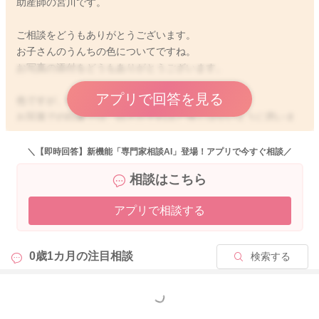
助産師の宮川です。
ご相談をどうもありがとうございます。
お子さんのうんちの色についてですね。
お写真の添付をどうもありがとうございます。
アプリで回答を見る
色ですが、特に問題はないように思いました。
お写真での印象では、白さがそれほど強くはないように思いま
す。
緑色っぽい感じでもありますので、注意が必要な赤や白、黒と
＼【即時回答】新機能「専門家相談AI」登場！アプリで今すぐ相談／
も異なると思います。
相談はこちら
機嫌よく、飲みもいいようでしたら、このまま様子を見ていた
だいてもいいのかなと思いますよ。
アプリで相談する
ご心配な時には、受診をしてみていただけたらと思います。
よかったら参考になさってみてください。
0歳1カ月の
注目相談
検索する
どうぞよろしくお願いします。
もっと見る