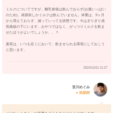
いうこともあると思いますので、ミルクを量を少しずつ減らし
ミルクについてですが、離乳食後は飲んでおらず(お腹いっぱい
ながらも、離乳食のご飯やお野菜の量を増やしていただきつ
のため)、就寝前しかミルクは飲んでいません。体重は、9ヶ月
つ、調整をされてみてはいかがでしょうか？
から増えておらず、減っていってる状態です。今はぎりぎり成
長曲線の下にいます。おやつではなく、がっつりミルクを飲ま
また1歳にもうすぐでなられるということなので、補食の時間を
せたほうがよいでしょうか、、？
設けていただくようになることでも、変わることもあるのでは
ないかなと思います。
麦茶は、いつも近くにおいて、飲ませられる環境にしておこう
ストローマグも、いつもおもちゃ代わりにそばに置いておくよ
と思います。
うにされてみるのもいいと思いますよ。
そうしていつでも気が向いた時に飲んでもらえるようにされて
みるのもいいように思いました。
2023/12/21 11:27
そうして体重の増えを見ていただきつつ、ミルク量を減らして
いかれるといいのかなと思います。
1歳半ぐらいまでに離乳が完了しているといいと思います。
宮川めぐみ
助産師
よかったら参考になさってみてください。
どうぞよろしくお願いします。