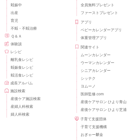
妊娠中
全員無料プレゼント
出産
ファーストプレゼント
育児
アプリ
不妊・不妊治療
ベビーカレンダーアプリ
Ｑ＆Ａ
体重管理アプリ
体験談
関連サイト
レシピ
ムーンカレンダー
離乳食レシピ
ウーマンカレンダー
妊娠食レシピ
シニアカレンダー
妊活食レシピ
シッテク
成長アルバム
ヨムーノ
施設検索
医師監修.com
産後ケア施設検索
産後ケアサロン ひより青山
産婦人科検索
産後ケアサロン ひより芝浦
婦人科検索
子育て支援団体
子育て支援機構
おぎゃー献金