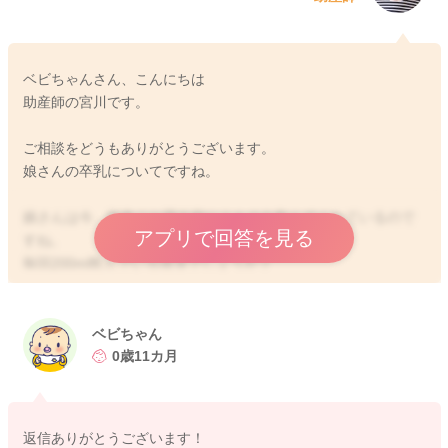
ベビちゃんさん、こんにちは
助産師の宮川です。
ご相談をどうもありがとうございます。
娘さんの卒乳についてですね。
娘さんは今、毎食ごと寝る前にミルクを飲んでくれているので
アプリで回答を見る
すね。
毎回200ml飲んでいる状況でしょうか？
活発によく動いてくれていることもあり、体重の増えも緩やか
なのかなと思いながら読ませていただきました。
ベビちゃん
今の摂取エネルギー量、水分量を考えると急に無くしてしまう
0歳11カ月
ことにはご心配かなと思いました。
体重が小さめでありながらも、お子さんのペースでじわじわと
増えているようでしたらいいと思います。
返信ありがとうございます！
今のミルク量や離乳食の摂取量によって、今のペースがあると