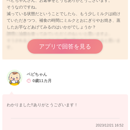
ベビちゃんさん、お返事をどうもありがとうございます。
そうなのですね。
減っている状態だということでしたら、もう少しミルクは続け
2023/12/21 10:31
ていただきつつ、補食の時間にミルクとおにぎりやお焼き、蒸
したお芋などあげてみるのはいかがでしょうか？
調理に油脂を使ってみていただくのもいいと思いますよ。
そうされることでもエネルギー量が増えることになると思いま
アプリで回答を見る
す。
よかったら参考になさってみてください。
どうぞよろしくお願いします。
ベビちゃん
0歳11カ月
2023/12/21 13:44
わかりました!!ありがとうございます！
2023/12/21 16:52