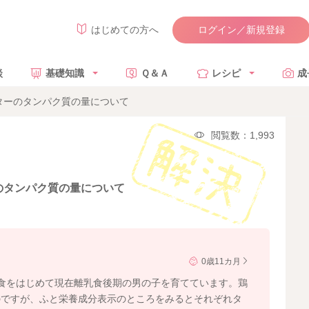
ログイン／新規登録
はじめての方へ
談
基礎知識
Ｑ＆Ａ
レシピ
成
ターのタンパク質の量について
閲覧数：1,993
のタンパク質の量について
0歳11カ月
食をはじめて現在離乳食後期の男の子を育てています。鶏
のですが、ふと栄養成分表示のところをみるとそれぞれタ