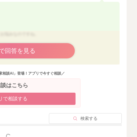
てお悩みなのですね。
で回答を見る
量の摂取が目安となっています。
の通りです
家相談AI」登場！アプリで今すぐ相談／
相談はこちら
リで相談する
く質量を摂取できる計算にはなりますよ。ただ、１回量と
使用していただくのが安心ですね。
検索する
がよく理解できず、すみません。
っと見る