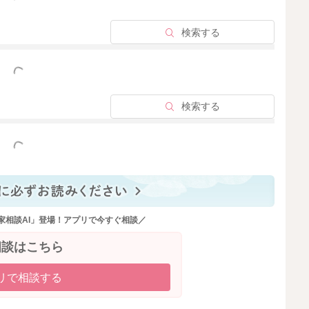
むとのことですね。
ります。
検索する
が、
少な目くらいで考えていただいて大丈夫です。
っと見る
検索する
2023/12/20 10:31
っと見る
家相談AI」登場！アプリで今すぐ相談／
相談はこちら
リで相談する