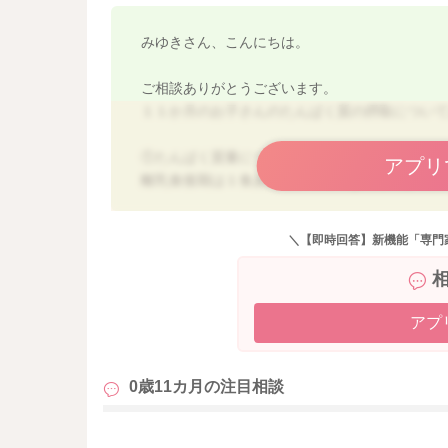
みゆきさん、こんにちは。
ご相談ありがとうございます。
１１か月のお子さんのたんぱく質の摂取につい
①たんぱく質量について
アプリ
離乳食後期は１食あたり、３，０gのたんぱく質
この３，０ｇのたんぱく質を含む食品量が下記
魚15g
＼【即時回答】新機能「専門
または肉15g
または豆腐45g
または全卵1/2個
または乳製品80g
アプ
ピーナッツバターですが、約１２ｇ/回でたんぱ
0歳11カ月の
注目相談
しては多いですので、他の食品と組み合わせて
②「豆腐のタンパク質の量に換算する」？？質問
も