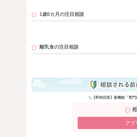
鶏レバー１ｇ→０，１６ｇのたんぱく質量を含
目安量の1/20量を鶏レバーで摂取することにな
1歳0カ月の
注目相談
残りを豆腐であれば、
４５×19/20→４３ｇ食べられる計算になります
厳密でなくてもよいですので、目安量より少し
も
よろしくお願いします。
離乳食の
注目相談
も
＼【即時回答】新機能「専門
アプ