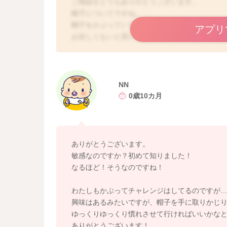
ご相談をどうもありがとうございます。
帽子についてですね。
帽子をかぶっていてくれるお子さんもいらっし
アプリ
お珍しくないと思います。
色々と試されているようなのですが、難しいの
こちらでもはっきりとしたことはわからないの
その分違和感を感じたり、不快感を感じるよう
NN
0歳10カ月
いつになるとかぶってくれるようになるのかわ
きたりすると反応が変わるかもしれません。
親御さんも一緒にかぶって見せてあげたりする
ありがとうございます。
月齢の小さい頃からかぶっていることが多いと
敏感なのですか？初めて知りました！
です。
なるほど！そうなのですね！
よかったら参考になさってみてください。
わたしもかぶってチャレンジはしてるのですが
どうぞよろしくお願いします。
興味はあるみたいですが、帽子を手に取りかじ
ゆっくりゆっくり慣れさせて行ければいいかな
ありがとうございます！