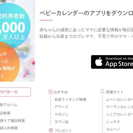
赤ちゃんの成長にあったママに必要な情報が毎日
妊娠から出産までのプレママ、子育て中のママ・
・専門家一覧
おすすめ
関連サイト
名前ランキング検索
ムーンカレンダ
長アルバム
アワード
ウーマンカレン
設検索
マガジン
シニアカレンダ
後ケア施設検索
タウン誌
シッテク
婦人科検索
ヨムーノ
プレゼント