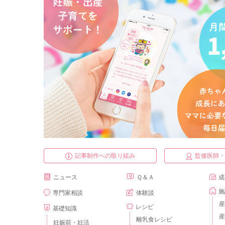
記事制作への取り組み
監修医師
ニュース
Ｑ＆Ａ
成
施
専門家相談
体験談
産
レシピ
基礎知識
産
離乳食レシピ
妊娠前・妊活