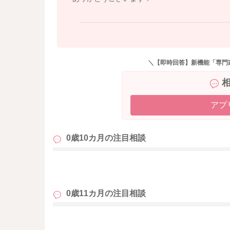
＼【即時回答】新機能「専門
アプ
0歳10カ月の
注目相談
も
0歳11カ月の
注目相談
も