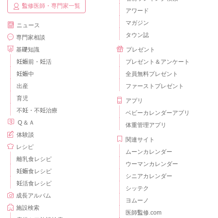
監修医師・専門家一覧
アワード
マガジン
ニュース
タウン誌
専門家相談
基礎知識
プレゼント
妊娠前・妊活
プレゼント＆アンケート
妊娠中
全員無料プレゼント
出産
ファーストプレゼント
育児
アプリ
不妊・不妊治療
ベビーカレンダーアプリ
Ｑ＆Ａ
体重管理アプリ
体験談
関連サイト
レシピ
ムーンカレンダー
離乳食レシピ
ウーマンカレンダー
妊娠食レシピ
シニアカレンダー
妊活食レシピ
シッテク
成長アルバム
ヨムーノ
施設検索
医師監修.com