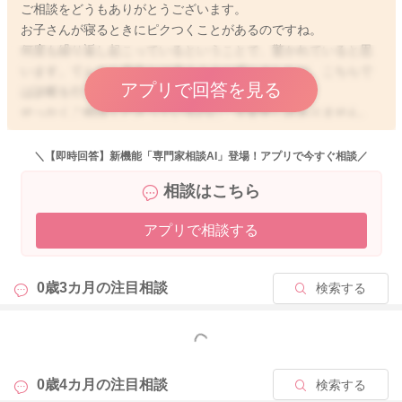
ご相談をどうもありがとうございます。
お子さんが寝るときにピクつくことがあるのですね。
何度も繰り返し起こっているということで、驚かれていると思
います。てんかん発作とは違うように感じましたが、こちらで
アプリで回答を見る
は診断を行うことができません。
せっかくご相談くださっているのに、大変申し訳ありません。
とてもご心配だと思いますので、もし動画に収めることが可能
なようでしたら、収めていただき、かかりつけの先生にご相談
＼【即時回答】新機能「専門家相談AI」登場！アプリで今すぐ相談／
されてみてはいかがでしょうか？
相談はこちら
先生に直接見てもらうことで、より診断もつきやすくなるかと
思います。。
アプリで相談する
生後半年ぐらいまでは、見られるかと思いますので、ミオクロ
ヌースが見られることもあるのかと思いました。
0歳3カ月の
注目相談
検索する
はっきりとしたお返事ができず、大変申し訳ありません。
どうぞよろしくお願いします。
もっと見る
0歳4カ月の
注目相談
検索する
2023/12/12 14:16