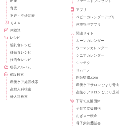
出産
ファーストプレゼント
育児
アプリ
不妊・不妊治療
ベビーカレンダーアプリ
Ｑ＆Ａ
体重管理アプリ
体験談
関連サイト
レシピ
ムーンカレンダー
離乳食レシピ
ウーマンカレンダー
妊娠食レシピ
シニアカレンダー
妊活食レシピ
シッテク
成長アルバム
ヨムーノ
施設検索
医師監修.com
産後ケア施設検索
産後ケアサロン ひより青山
産婦人科検索
産後ケアサロン ひより芝浦
婦人科検索
子育て支援団体
子育て支援機構
おぎゃー献金
母子栄養懇話会