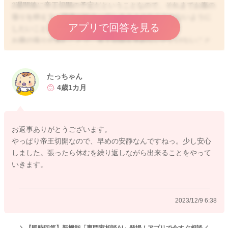
2週間後に帝王切開の予定だということなので、それまでお腹の
張りを抑えて、陣痛が始まってしまうようなことがないように
アプリで回答を見る
したいこともあると思います。
お腹の張りが進むことで、帝王切開を早めないといけないこと
もあるかもしれません。
週数の割に、頚管長は比較的保たれているのかもしれないので
すが、お腹の張りを抑えておく必要はあるということになるの
たっちゃん
ではと思いました。
4歳1カ月
そのためには、出来るだけ可能な限り横になって休むようにさ
れるのがいいように思います。
お返事ありがとうございます。
引き続き足元からしっかりと冷え対策をされるのもいいと思い
やっぱり帝王切開なので、早めの安静なんですねっ。少し安心
ますよ。
しました。張ったら休むを繰り返しながら出来ることをやって
冷えていることでもお腹が張りやすくなることがあります。
いきます。
重ねばき、常にレッグウォーマーを履くようにされるのもいい
と思いますよ。
2023/12/9 6:38
よかったら参考になさってみてください。
どうぞよろしくお願いします。