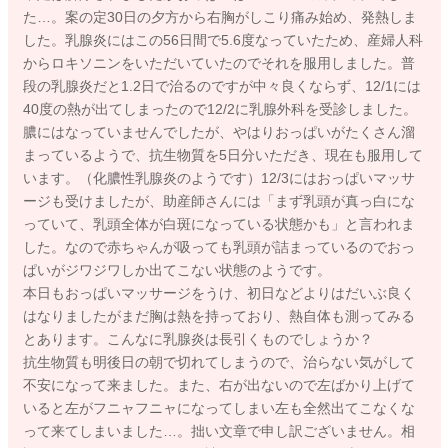
た…。案の定30日の夕方から右胸がしこり痛み始め、発熱しま
した。乳腺炎にはこの56日間で5.6度なっていたため、産婦人科
からロキソニンをいただいていたのでそれを服用しました。普
段の乳腺炎だと1.2日で治るのですが中々良くならず、12/1には
40度の熱が出てしまったので12/2に乳腺外科を受診しました。
膿にはなっていませんでしたが、やはりおっぱいがたくさん溜
まっているようで、抗生物質を5日分いただき、現在も服用して
います。（化膿性乳腺炎のようです）12/3にはおっぱいマッサ
ージも受けましたが、助産師さんには「まず乳頭が真っ白にな
っていて、乳頭全体が白斑になっている状態かも」と言われま
した。なので赤ちゃんが吸っても乳頭が詰まっているのでおっ
ぱいがジワジワしか出てこない状態のようです。
本日もおっぱいマッサージをうけ、初日などよりはだいぶ良く
はなりましたがまだ胸は熱を持っており、熱自体も測ってみる
とあります。こんなに乳腺炎は長引くものでしょうか？
抗生物質も明後日の朝で切れてしまうので、治らない気がして
不安になって来ました。また、右が出ないので左ばかり上げて
いると左がフニャフニャになってしまい左も全然出てこなくな
って来てしまいました…。拙い文章で申し訳ございません。相