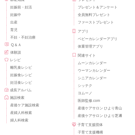
妊娠前・妊活
プレゼント＆アンケート
妊娠中
全員無料プレゼント
出産
ファーストプレゼント
育児
アプリ
不妊・不妊治療
ベビーカレンダーアプリ
Ｑ＆Ａ
体重管理アプリ
体験談
関連サイト
レシピ
ムーンカレンダー
離乳食レシピ
ウーマンカレンダー
妊娠食レシピ
シニアカレンダー
妊活食レシピ
シッテク
成長アルバム
ヨムーノ
施設検索
医師監修.com
産後ケア施設検索
産後ケアサロン ひより青山
産婦人科検索
産後ケアサロン ひより芝浦
婦人科検索
子育て支援団体
子育て支援機構