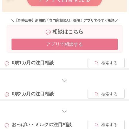
乳頭が真っ白になっているということで、腺がもともと細いこ
ともあるでしょうか？
＼【即時回答】新機能「専門家相談AI」登場！アプリで今すぐ相談／
お食事の方をまず調整されて、お身体を冷やさないようにして
相談はこちら
いただき、巡りが良くなるようにされるのはどうかと思いまし
た。
アプリで相談する
ゆうきさんのお食事をお粥、蒸し野菜にしてみてください。
甘いもの、乳製品、脂っこいものなど控えていただきます。
0歳1カ月の
注目相談
検索する
そうするとおっぱいの質が変わると思います。
またごぼう茶を飲まれてみたりするのもいいかと思います。
もっと見る
母乳外来で継続的にケアを受けられる方がいいように思いまし
た。
0歳2カ月の
注目相談
検索する
お子さんに飲んでもらうだけでは、追いつかないことはないか
なと思いました。
もっと見る
よかったら参考になさってみてください。
おっぱい・ミルクの
注目相談
検索する
どうぞよろしくお願いします。