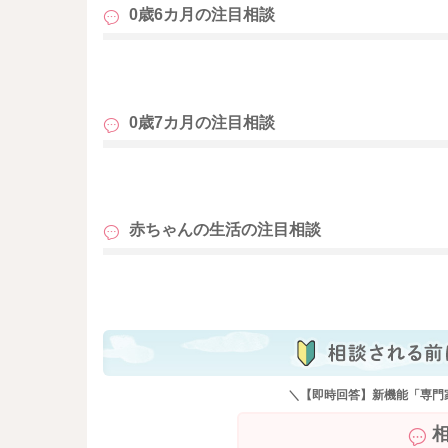
0歳6カ月の
注目相談
も
0歳7カ月の
注目相談
も
赤ちゃんの生活の
注目相談
も
＼【即時回答】新機能「専門