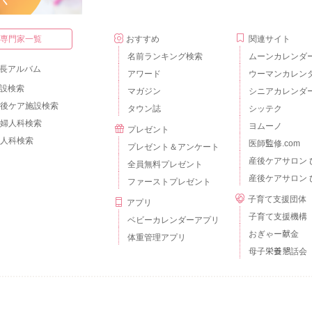
・専門家一覧
おすすめ
関連サイト
名前ランキング検索
ムーンカレンダ
長アルバム
アワード
ウーマンカレン
設検索
マガジン
シニアカレンダ
後ケア施設検索
タウン誌
シッテク
婦人科検索
ヨムーノ
プレゼント
人科検索
医師監修.com
プレゼント＆アンケート
産後ケアサロン 
全員無料プレゼント
産後ケアサロン 
ファーストプレゼント
子育て支援団体
アプリ
子育て支援機構
ベビーカレンダーアプリ
おぎゃー献金
体重管理アプリ
母子栄養懇話会
個人情報の取扱いについて
外部送信について
ご利用のルールとマナー
広告掲載