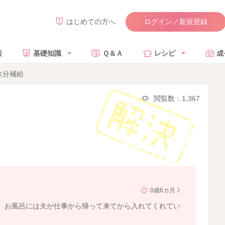
ログイン／新規登録
はじめての方へ
談
基礎知識
Ｑ＆Ａ
レシピ
成
水分補給
閲覧数：1,367
0歳6カ月
、お風呂には夫が仕事から帰って来てから入れてくれてい