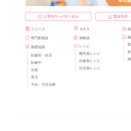
記事制作への取り組み
監修医師
ニュース
Ｑ＆Ａ
成
施
専門家相談
体験談
産
レシピ
基礎知識
産
離乳食レシピ
妊娠前・妊活
婦
妊娠食レシピ
妊娠中
妊活食レシピ
出産
育児
不妊・不妊治療
ベビーカレンダーとは？
運営会社