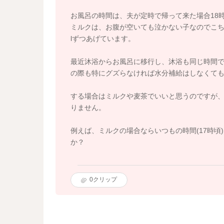
お風呂の時間は、夫が定時で帰って来た場合18
ミルクは、お腹が空いても泣かない子なのでこちらで
lずつあげています。
最近沐浴からお風呂に移行し、沐浴も同じ時間
の際も特にグズらなければ水分補給はしなくて
する場合はミルクや麦茶でいいと思うのですが
りません。
例えば、ミルクの場合ならいつもの時間(17時頃)に
か？
0
クリップ