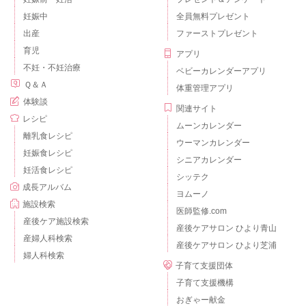
妊娠中
全員無料プレゼント
出産
ファーストプレゼント
育児
アプリ
不妊・不妊治療
ベビーカレンダーアプリ
Ｑ＆Ａ
体重管理アプリ
体験談
関連サイト
レシピ
ムーンカレンダー
離乳食レシピ
ウーマンカレンダー
妊娠食レシピ
シニアカレンダー
妊活食レシピ
シッテク
成長アルバム
ヨムーノ
施設検索
医師監修.com
産後ケア施設検索
産後ケアサロン ひより青山
産婦人科検索
産後ケアサロン ひより芝浦
婦人科検索
子育て支援団体
子育て支援機構
おぎゃー献金