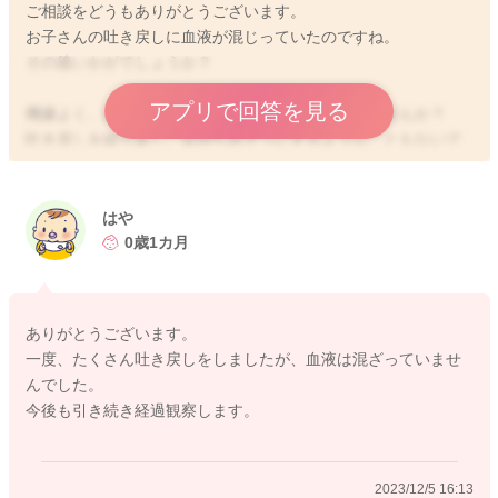
ご相談をどうもありがとうございます。
お子さんの吐き戻しに血液が混じっていたのですね。
その後いかがでしょうか？
アプリで回答を見る
機嫌よく、飲みの具合もいつもとお変わりはありませんか？
吐き戻しを繰り返し、気持ち悪そうにするようなこともないで
しょうか？
血液が混じる様なこともないでしょうか？
はや
どこからの出血だったのかわからないのですが、特にいつもと
0歳1カ月
お変わりなく過ごせている様でしたら、このまま様子を見てい
ただいて良いかと思いますよ。
もし何かいつもと違う様子があったり、ご心配な時には受診を
ありがとうございます。
していただくといいと思いますよ。
一度、たくさん吐き戻しをしましたが、血液は混ざっていませ
んでした。
どうぞよろしくお願いします。
今後も引き続き経過観察します。
2023/12/5 16:13
2023/12/5 14:43