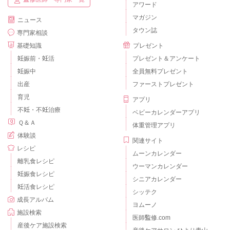
アワード
マガジン
ニュース
タウン誌
専門家相談
基礎知識
プレゼント
妊娠前・妊活
プレゼント＆アンケート
妊娠中
全員無料プレゼント
出産
ファーストプレゼント
育児
アプリ
不妊・不妊治療
ベビーカレンダーアプリ
Ｑ＆Ａ
体重管理アプリ
体験談
関連サイト
レシピ
ムーンカレンダー
離乳食レシピ
ウーマンカレンダー
妊娠食レシピ
シニアカレンダー
妊活食レシピ
シッテク
成長アルバム
ヨムーノ
施設検索
医師監修.com
産後ケア施設検索