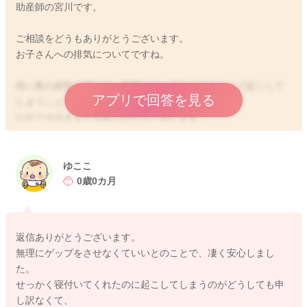
助産師の宮川です。
ご相談をどうもありがとうございます。
お子さんへの排気についてですね。
特に夜の授乳の後には、無理にゲップをさせることで起こして
アプリで回答を見る
しまうこともあると思います。
なのでそのままでも良いのかなと思います。
飲ませてあげた後に5分ほど抱っこで様子を見ていただくのもい
いと思います。
ゆここ
それから寝かせてあげるのもいいと思いますよ。
0歳0カ月
むせてしまった時には、授乳を一旦やめて、その時に背中をト
ントンしてもらうといいと思います。
むせるのに、うまく飲み込めなかったりすることでも起こるか
返信ありがとうございます。
と思います。
無理にゲップをさせなくていいとのことで、凄く安心しまし
一旦呼吸が落ち着いてできるように、トントンしてあげていた
た。
だき、様子を見てみていただけたらと思います。
せっかく寝付いてくれたのに起こしてしまうのがどうしても申
し訳なくて、
どうぞよろしくお願いします。