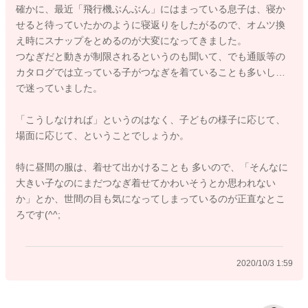
確かに、最近「飛行機ぶんぶん」にはまっている息子は、寝か
になり、セパレートの方が着替えが楽に感じるタイミングで移
せると待っていたかのように寝返りをしたがるので、オムツ換
行しましたよ。また、夜はお腹が冷えないようにつなぎタイ
え時にスナップをとめるのが大変になってきました。
プ、昼はセパレートでもいいと思います。
つなぎだと動きが制限されるというのも聞いて、でも通販等の
カタログでは立っている子がつなぎを着ていることも多いし…
ご参考にされてくださいね。
で迷っていました。
「こうしなければ」というのはなく、子どもの様子に応じて、
場面に応じて、ということでしょうか。
2020/10/2 23:38
特に昼間の服は、着せて出かけることも 多いので、「そんなに
大きい子なのにまだつなぎ着せてかわいそうとか思われない
か」とか、世間の目も気になってしまっているのが正直なとこ
ろです(^^;
2020/10/3 1:59