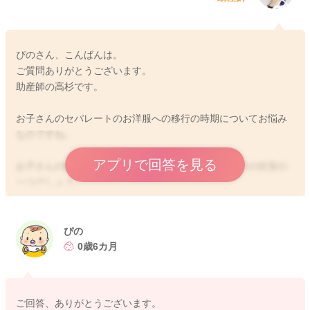
ぴのさん、こんばんは。
ご質問ありがとうございます。
助産師の高杉です。
お子さんのセパレートのお洋服への移行の時期についてお悩み
なのですね。
アプリで回答を見る
お子さんの動きが活発になる頃はセパレートへの移行の目安の
一つでしょう。
また、季節的なものもあると思います。セパレートは風通しが
いいので夏場などは早めに切り替える方も多いですね。逆に冬
場はつなぎの方がお腹も出ないので冷えないという理由で冬場
ぴの
はつなぎタイプを長く使う方も多いです。
0歳6カ月
また、動きが活発になりお着替えが大変になるタイミングでセ
パレートに変える方もいらっしゃいます。わが子もこのパター
ご回答、ありがとうございます。
ンでしたね。オムツ交換の度につなぎのボタンをするのが大変