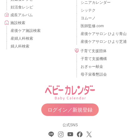
シニアカレンダー
妊活食レシピ
シッテク
成長アルバム
ヨムーノ
施設検索
医師監修.com
産後ケア施設検索
産後ケアサロン ひより青山
産婦人科検索
産後ケアサロン ひより芝浦
婦人科検索
子育て支援団体
子育て支援機構
おぎゃー献金
母子栄養懇話会
ログイン／新規登録
公式SNS