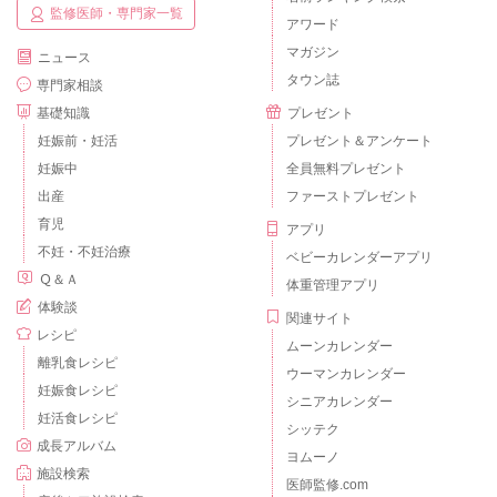
監修医師・専門家一覧
アワード
マガジン
ニュース
タウン誌
専門家相談
基礎知識
プレゼント
妊娠前・妊活
プレゼント＆アンケート
妊娠中
全員無料プレゼント
出産
ファーストプレゼント
育児
アプリ
不妊・不妊治療
ベビーカレンダーアプリ
Ｑ＆Ａ
体重管理アプリ
体験談
関連サイト
レシピ
ムーンカレンダー
離乳食レシピ
ウーマンカレンダー
妊娠食レシピ
シニアカレンダー
妊活食レシピ
シッテク
成長アルバム
ヨムーノ
施設検索
医師監修.com