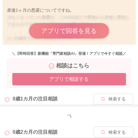
産後1ヶ月の悪露についてですね。
少なくなっていた悪露が、この4日ほどで茶色から赤色に変化し
てきたのですね。ご心配のことと思います。
アプリで回答を見る
1ヶ月健診では特に問題はなかったでしょうか。
子宮の中をエコーでみて、悪露がまだ残っていますねなどと医
師から言われたり、子宮収縮剤を内服している場合、悪露の色
＼【即時回答】新機能「専門家相談AI」登場！アプリで今すぐ相談／
や量に変化がみられることはあります。
相談はこちら
悪露ではなく、生理の可能性ももちろんありますので、経過を
アプリで相談する
みられてはいかがでしょうか。出産後の生理は、最初から妊娠
前の様な生理の状態に戻るとは限りません。量や期間も様々で
す。生理が戻ってから、半年ほど経過して、妊娠前の生理と同
0歳1カ月の
注目相談
検索する
じような感じになってくることもありますよ。
よかったら参考になさってみてくださいね。
もっと見る
よろしくお願いいたします。
0歳2カ月の
注目相談
検索する