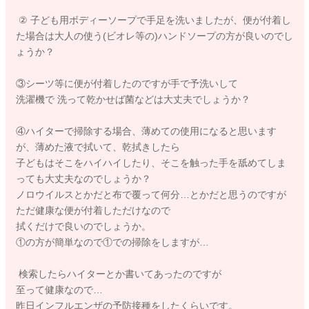
② 子ども用ボディーソープで手足を洗いましたが、便が付着し
た場合は大人の使う(ビオレ等の)ハンドソープの方が良いのでし
ょうか？
③シーツ等に便が付着したのですが手で予洗いして
洗濯機で 洗って乾かせば菌などは大丈夫でしょうか？
④ハイターで掃除する場合、薄めての使用になると思います
が、薄めた液で拭いて、乾拭きしたら
子どもはそこをハイハイしたり、そこを触った手を舐めてしま
っても大丈夫なのでしょうか？
ノロウイルスとかだと布で覆って何分…とかだと思うのですが
ただ健康な便が付着しただけなので
拭くだけで良いのでしょうか。
①の方が簡単なので①での掃除をしますが…
検索したらハイターとか書いてあったのですが
至って健康なので…
昨日インフルエンザの予防接種をしたくらいです。