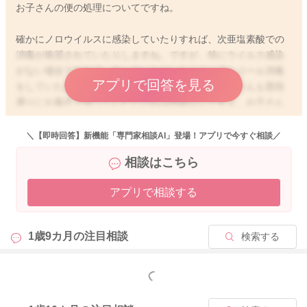
お子さんの便の処理についてですね。
確かにノロウイルスに感染していたりすれば、次亜塩素酸での
消毒が推奨されていたりしますね。ですが、特にウイルス感染
がない場合であれば、やっていただいたようにアルコール消毒
アプリで回答を見る
をしていただければ良いと思いますよ。また、お子さんも普段
通りにお風呂で洗っていただければ問題ないですよ。お子さん
用のボディソープで構いません。寝具についても、付着した便
を予洗いしていただければ、通常通りの洗濯で良いですよ。ハ
＼【即時回答】新機能「専門家相談AI」登場！アプリで今すぐ相談／
イターには次亜塩素酸が含まれていますが、コロナが大変流行
相談はこちら
していた時には、アルコール消毒が品薄になり、次亜塩素酸で
消毒をしていた時もありましたよね。薄めたものであれば、少
アプリで相談する
しお子さんが触ってしまったりしても問題はありませんよ。
1歳9カ月の
注目相談
検索する
2023/10/28 8:46
もっと見る