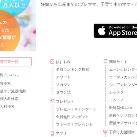
妊娠から出産までのプレママ、子育て中のママ・
・専門家一覧
おすすめ
関連サイト
名前ランキング検索
ムーンカレンダ
長アルバム
アワード
ウーマンカレン
設検索
マガジン
シニアカレンダ
後ケア施設検索
タウン誌
シッテク
婦人科検索
ヨムーノ
プレゼント
人科検索
医師監修.com
プレゼント＆アンケート
産後ケアサロン 
全員無料プレゼント
産後ケアサロン 
ファーストプレゼント
子育て支援団体
アプリ