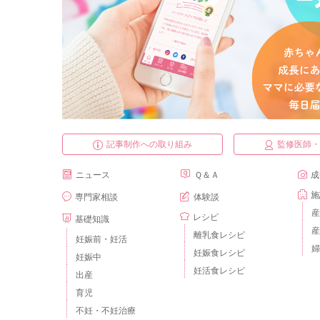
記事制作への取り組み
監修医師
ニュース
Ｑ＆Ａ
成
施
専門家相談
体験談
産
レシピ
基礎知識
産
離乳食レシピ
妊娠前・妊活
婦
妊娠食レシピ
妊娠中
妊活食レシピ
出産
育児
不妊・不妊治療