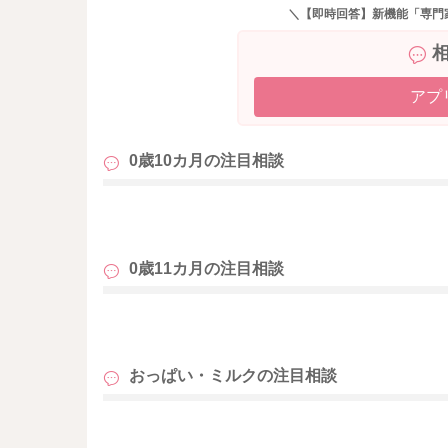
＼【即時回答】新機能「専門
アプ
0歳10カ月の
注目相談
も
0歳11カ月の
注目相談
も
おっぱい・ミルクの
注目相談
も