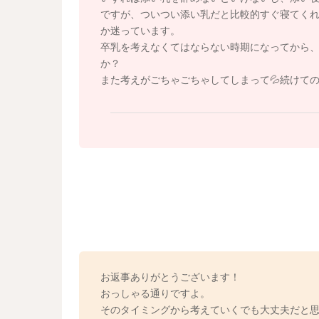
発育次第ですが、夜間欲しがる理由に、そこで
ですが、ついつい添い乳だと比較的すぐ寝てく
か迷っています。
・11月の最初の週に3泊4日で帰省する予定な
卒乳を考えなくてはならない時期になってから
での寝かしつけを辞めた方がいいでしょうか？
か？
▷その方が気が楽かもしれませんね。
また考えがごちゃごちゃしてしまって💦続けて
お返事ありがとうございます！
おっしゃる通りですよ。
そのタイミングから考えていくでも大丈夫だと