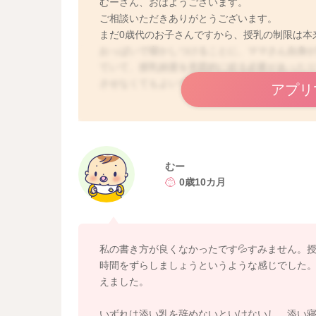
むーさん、おはようございます。
ご相談いただきありがとうございます。
まだ0歳代のお子さんですから、授乳の制限は本
おっぱいで寝かしつけることに、ママさん自身
ていて、授乳頻度を意図的に絞る必要があった
させなくてもよいです。
アプリ
とは言え、発育が良好で、おっぱいがなくても
らなくても良いです！
それらを踏まえた上でご質問にお答えしていき
むー
0歳10カ月
・抱っこでも寝るのですが、これを機に抱っこ
▷ママさん次第でOKです！
おっぱいの代わりに深いスキンシップを求める
抱っこしながらの添い寝もよいですよ。
私の書き方が良くなかったです💦すみません。
時間をずらしましょうというような感じでした
・夜間はトントンで寝ずに、ヒートアップした
えました。
で辞めた方がいいですか？
▷そうですね。
いずれは添い乳を辞めないといけないし、添い