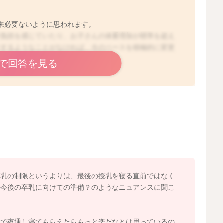
来必要ないように思われます。
が負担を感じていたり、お子さんの体重増加が標準を超え
りするようなことがなければ、今のペースを積極的に変更
で回答を見る
眠れそうなお子さんであれば、無理に寝る前に授乳をなさ
ますね。
もやめた方がいいですか？
お子さんも多くなります。
授乳の制限というよりは、最後の授乳を寝る直前ではなく
。今後の卒乳に向けての準備？のようなニュアンスに聞こ
場合は添い乳しているのですが、こちらも同じタイミング
寝で夜通し寝てもらえたらもっと楽だなとは思っているの