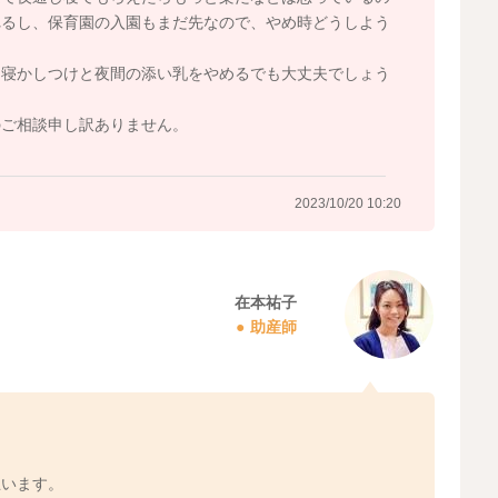
の栄養で、日中の不足を補うタイプのお子さんもいます。
れるし、保育園の入園もまだ先なので、やめ時どうしよう
のですが、タイミングとしてはそちらが終わってから添い乳
、寝かしつけと夜間の添い乳をやめるでも大丈夫でしょう
のご相談申し訳ありません。
2023/10/20 10:20
2023/10/20 8:24
在本祐子
助産師
思います。