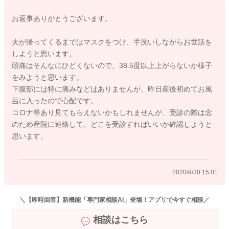
お熱が38.5以上見られるようでしたら、受診をしていただくと
お返事ありがとうございます。
いいのでは無いかと思いますよ。
頭痛が治まっているようでしたら、内服を控えていただき、お
夫が帰ってくるまではマスクをつけ、手洗いしながらお世話を
熱の状態を確認されるのもいいのでは無いかと思いました。そ
しようと思います。
の上で受診をされて相談をしていただくといいと思いますよ。
頭痛はそんなにひどくないので、38.5度以上上がらないか様子
をみようと思います。
よかったら参考になさってみてください。
下腹部には特に痛みなどはありませんが、昨日産後初めてお風
どうぞよろしくお願いします。
呂に入ったので心配です。
コロナ等あり見てもらえないかもしれませんが、受診の際は念
のため産院に連絡して、どこを受診すればいいか確認しようと
思います。
2020/9/30 14:50
2020/9/30 15:01
＼【即時回答】新機能「専門家相談AI」登場！アプリで今すぐ相談／
相談はこちら