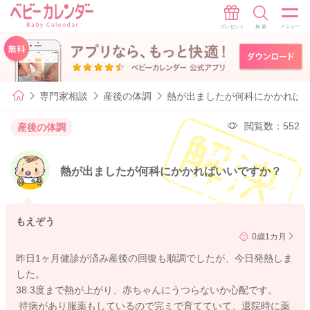
専門家相談
産後の体調
熱が出ましたが何科にかかれば
閲覧数：552
産後の体調
熱が出ましたが何科にかかればいいですか？
もえぞう
0歳1カ月
昨日1ヶ月健診が済み産後の回復も順調でしたが、今日発熱しま
した。
38.3度まで熱が上がり、赤ちゃんにうつらないか心配です。
持病があり服薬もしているので完ミで育てていて、退院時に薬