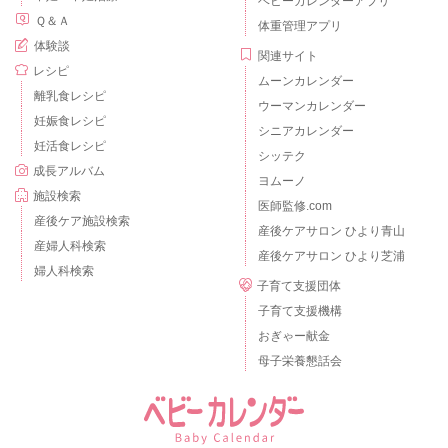
ベビーカレンダーアプリ
Ｑ＆Ａ
体重管理アプリ
体験談
関連サイト
レシピ
ムーンカレンダー
離乳食レシピ
ウーマンカレンダー
妊娠食レシピ
シニアカレンダー
妊活食レシピ
シッテク
成長アルバム
ヨムーノ
施設検索
医師監修.com
産後ケア施設検索
産後ケアサロン ひより青山
産婦人科検索
産後ケアサロン ひより芝浦
婦人科検索
子育て支援団体
子育て支援機構
おぎゃー献金
母子栄養懇話会