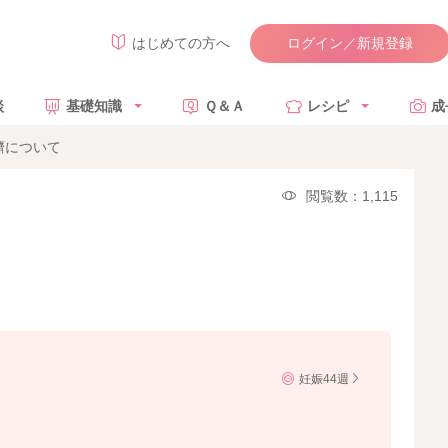
ログイン／新規登録
はじめての方へ
談
基礎知識
Ｑ＆Ａ
レシピ
成
臍について
閲覧数：1,115
妊娠44週