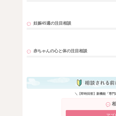
も
妊娠45週の
注目相談
も
赤ちゃんの心と体の
注目相談
も
＼【即時回答】新機能「専門
アプ