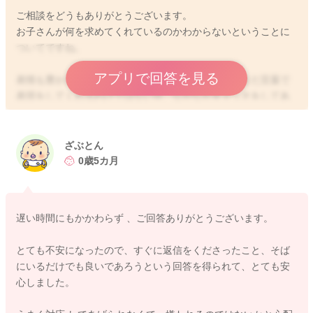
ご相談をどうもありがとうございます。
お子さんが何を求めてくれているのかわからないということに
ついてですね。
アプリで回答を見る
表情も豊かになってきたということですが、しかしまだ言葉で
表現をしてくれるわけではない分、なかなかキャッチをしてあ
げるのは難しいように思います。
なので、「今はこれがいいかな？どうかな？？」とその時々
で、お子さんの様子を見て思いつくことをされてみるのでいい
ざぶとん
と思いますよ。
0歳5カ月
毎回同じということはないと思いますし、お子さんの気分で違
ってくることもあると思います。
そんなことを繰り返していただくことで、さらに思い浮かぶこ
遅い時間にもかかわらず 、ご回答ありがとうございます。
とが増えてくるかと思いますよ。
まだわからなくてもいいのではないかなと思いますよ。
とても不安になったので、すぐに返信をくださったこと、そば
にいるだけでも良いであろうという回答を得られて、とても安
子どもがおかあさんによく求めることは、安心感になるのでは
心しました。
ないかなと思います。
お子さんが泣いていても、何で泣いているのかわからないとし