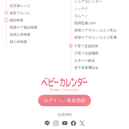
シニアカレンダー
妊活食レシピ
シッテク
成長アルバム
ヨムーノ
施設検索
医師監修.com
産後ケア施設検索
産後ケアサロン ひより青山
産婦人科検索
産後ケアサロン ひより芝浦
婦人科検索
子育て支援団体
子育て支援機構
おぎゃー献金
母子栄養懇話会
ログイン／新規登録
公式SNS