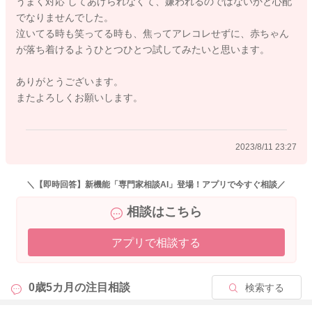
うまく対応 してあげられなくて、嫌われるのではないかと心配
ても、「そばにいるよ、大丈夫だよ」と声をかけてあげたり、
でなりませんでした。
抱っこをすることができそうであれば、抱っこをしてあげてい
泣いてる時も笑ってる時も、焦ってアレコレせずに、赤ちゃん
ただくといいように思います。
が落ち着けるようひとつひとつ試してみたいと思います。
究極はただそばにいてあげるだけでもいいように私は思いま
ありがとうございます。
す。
またよろしくお願いします。
それぐらい子どもにとって、おかあさんの存在は大きいのかな
と思います。
2023/8/11 23:27
なのでお子さんがグズグズしていたとしても、それはざぶとん
さんのせいではありません。
ただお子さんがその時にそうしていたいだけのことでもあると
＼【即時回答】新機能「専門家相談AI」登場！アプリで今すぐ相談／
思います。
相談はこちら
そうして泣いて体力の発散をしていることもあるかもしれませ
ん。
アプリで相談する
自信を持って見守っていてあげていただくといいと思います
よ。
0歳5カ月の
注目相談
検索する
よかったら参考になさってみてください。
どうぞよろしくお願いします。