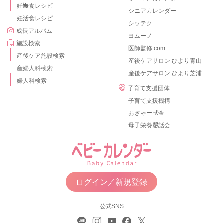
妊娠食レシピ
シニアカレンダー
妊活食レシピ
シッテク
成長アルバム
ヨムーノ
施設検索
医師監修.com
産後ケア施設検索
産後ケアサロン ひより青山
産婦人科検索
産後ケアサロン ひより芝浦
婦人科検索
子育て支援団体
子育て支援機構
おぎゃー献金
母子栄養懇話会
ログイン／新規登録
公式SNS