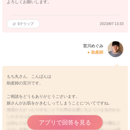
よろしくお願いします。
0
クリップ
2023/8/7 13:33
宮川めぐみ
助産師
もち丸さん、こんばんは
助産師の宮川です。
ご相談をどうもありがとうございます。
娘さんがお肌をかきむしってしまうことについてですね。
体温が上がったりすることでも痒みを感じるようになるのかも
しれませんね。
アプリで回答を見る
お顔などはなかなか難しいかもしれないのですが、足や腕など
は少し包帯などで覆うようにされてみたりと。直接すぐには掻