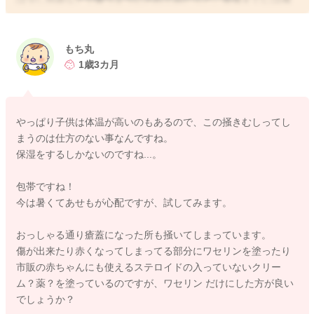
けないようにされてみるのもいいかもしれません。
そうしてみることで、少しお傷が防げるかなと思いました。
できたお傷が治る過程でも、瘡蓋ができて、痒みを感じること
もち丸
もあると思います。
1歳3カ月
掻き出したら、ワセリンを塗ってあげたりするのもいいかもし
れません。
やっぱり子供は体温が高いのもあるので、この掻きむしってし
滑るので多少掻き壊しが防げるようにも思います。
まうのは仕方のない事なんですね。
引き続き保湿もこまめにされてみてください。
保湿をするしかないのですね...。
どうぞよろしくお願いします。
包帯ですね！
今は暑くてあせもが心配ですが、試してみます。
おっしゃる通り瘡蓋になった所も掻いてしまっています。
2023/8/7 22:59
傷が出来たり赤くなってしまってる部分にワセリンを塗ったり
市販の赤ちゃんにも使えるステロイドの入っていないクリー
ム？薬？を塗っているのですが、ワセリン だけにした方が良い
でしょうか？