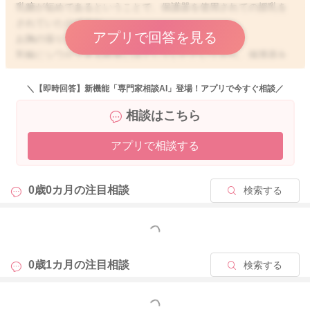
乳糖が短めであるということで、保護器を使用されての授乳を
されていたのですね。
アプリで回答を見る
お胸の張りもでてきているでしょうか？
乳輪にシワができる程度にほぐしていただいてから、保護器を
使用して授乳をされてみてはどうかなと思いました。
次の動画を参考にマッサージをしてからあげてみてください。
＼【即時回答】新機能「専門家相談AI」登場！アプリで今すぐ相談／
https://youtu.be/A405NNsm7xU
相談はこちら
そうして柔らかさが出てくるようになると、吸い付きやすくな
アプリで相談する
りますよ。少しでもおっぱいを吸ってくれたら、よくよく褒め
てあげることもしてみてくださいね。
0歳0カ月の
注目相談
検索する
体調を見ながら少しつでもおっぱいをあげていただく機会を増
やしてみていただけたらと思います。
良かったら参考になさってみてください。
もっと見る
どうぞよろしくお願いします。
0歳1カ月の
注目相談
検索する
もっと見る
2023/7/27 22:38