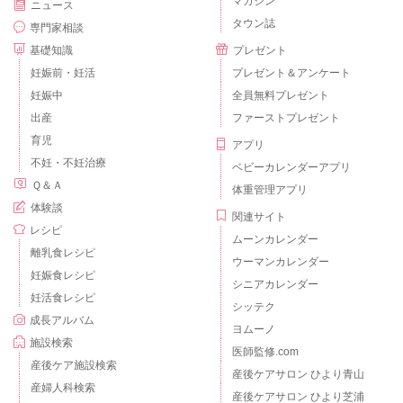
マガジン
ニュース
タウン誌
専門家相談
基礎知識
プレゼント
妊娠前・妊活
プレゼント＆アンケート
妊娠中
全員無料プレゼント
出産
ファーストプレゼント
育児
アプリ
不妊・不妊治療
ベビーカレンダーアプリ
Ｑ＆Ａ
体重管理アプリ
体験談
関連サイト
レシピ
ムーンカレンダー
離乳食レシピ
ウーマンカレンダー
妊娠食レシピ
シニアカレンダー
妊活食レシピ
シッテク
成長アルバム
ヨムーノ
施設検索
医師監修.com
産後ケア施設検索
産後ケアサロン ひより青山
産婦人科検索
産後ケアサロン ひより芝浦