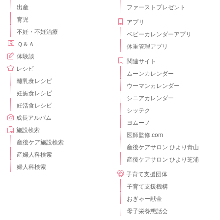
出産
ファーストプレゼント
育児
アプリ
不妊・不妊治療
ベビーカレンダーアプリ
Ｑ＆Ａ
体重管理アプリ
体験談
関連サイト
レシピ
ムーンカレンダー
離乳食レシピ
ウーマンカレンダー
妊娠食レシピ
シニアカレンダー
妊活食レシピ
シッテク
成長アルバム
ヨムーノ
施設検索
医師監修.com
産後ケア施設検索
産後ケアサロン ひより青山
産婦人科検索
産後ケアサロン ひより芝浦
婦人科検索
子育て支援団体
子育て支援機構
おぎゃー献金
母子栄養懇話会