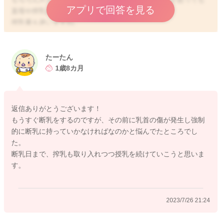
アプリで回答を見る
直母や搾乳を持続していくのがベストです。
搾乳量も迷いますね。
一度助産院や母乳外来でご相談なさってみるとよいですね。
どうぞよろしくお願いします。
たーたん
1歳8カ月
2023/7/24 23:25
返信ありがとうございます！
もうすぐ断乳をするのですが、その前に乳首の傷が発生し強制
的に断乳に持っていかなければなのかと悩んでたところでし
た。
断乳日まで、搾乳も取り入れつつ授乳を続けていこうと思いま
す。
2023/7/26 21:24