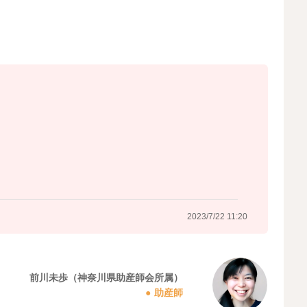
でにかかる時間を測ります。（ぐるぐる、ポコポコっと連続
たり途切れる場合は1回とカウント）
ことができます。のんびりさんも元気さんもいます。毎回
っくり／素早いこともあります。
の赤ちゃんの個性ですから、「少ない」ことになりませ
す。その時には医師に相談しやすくなりますね。「いつもよ
ことができるからです。そのほうが伝えやすいのではない
つもの様子」をお調べになってみてくださいね。動きやす
取れるときなど、いろいろな場面でやってみると、赤ちゃ
ます。
2023/7/22 11:20
。でもその数十分間はママと赤ちゃんに意識を集中できる
心を確認する時間になります。
。
前川未歩（神奈川県助産師会所属）
助産師