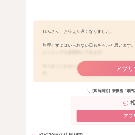
れみさん、お答えが遅くなりました。
無理せずにはいられない日もあるかと思います
レーニングも必然的にできます!
今うまくいかないと感じることがあるときは、
アプリ
す。
我慢、不安、心配も、頑張り屋さんで、お子さ
と終わります。
＼【即時回答】新機能「専門
毎日、今日頑張った自分自信を褒めて認めてあ
ご相談ありがとうございました。
アプ