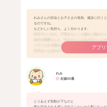
れみさんの切迫とお子さまの発熱、健診に行く
るのですね。
もどかしい気持ち、よく分かります。
半日でいいから、子宮をちょっと誰かに預けた
自分の気晴らしと、やりたいことをグワーッと
ってくださる気がします。
アプリ
仕方ないとはわかっているのですけどね、言い
愚痴ってもいいんです。
穏やかな気持ちでばかりいられませんよね。
たくさんの想像力と忍耐力、そして時には発散
れみ
日は乗り越えられます。
妊娠30週
どうぞ、いつでも吐き出しにいらっしゃってく
とりあえず胎動が下なのと
膣を圧迫される感じで出てこないか心配になっ