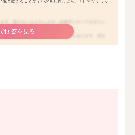
○週と数えることが辛いかもしれません。１日ずつそして
ります。動けないもどかしさや、妊娠中にやっておきたい
てしまうこともありますね。
で回答を見る
と頭だけがキリキリと冴えてしまうこともあります。頭を
ます。考えてしまうお気持ちはよくわかります。だからこ
工夫することが大切です。
ます。落ち着かない、変わりやすい時期です。お一人で抱
2023/7/21 19:48