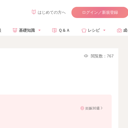
ログイン／新規登録
はじめての方へ
談
基礎知識
Ｑ＆Ａ
レシピ
成
閲覧数：767
妊娠30週