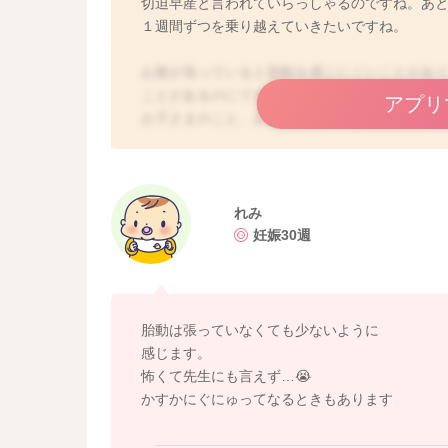
切迫早産と言われていらっしゃるのですね。あと
１週間ずつを乗り越えていきたいですね。
お腹が張っていると胎動を感じにくいことがあ
ことがあるのにできない辛さなどいろいろ考え
アプリ
お子さまのこと、お金のこと、安静にしている
使うほど、切迫症状が治まりにくいとも言われ
そ意識して穏やかな気持ちで過ごせるように、
妊娠が進み、ホルモンバランスも乱れてきてい
れみ
えず、ご家族にも伝えて発散してくださいね。
妊娠30週
ご相談ありがとうございました。
胎動は張っていなくても少ないように
感じます。
怖くて先生にも言えず…😭
かすかにぐにゅってなるときもあります