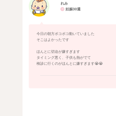
・最初に感じた胎動を1回目とし、10回動くま
れみ
で動いた場合1回とカウント、少しでも間があい
妊娠30週
10カウントは、赤ちゃんそれぞれの個性を知る
同じくらいかかることもありますし、今日はゆ
今日の朝方ボコボコ動いていました
いつも30分かかるのであれば、それがれみさん
そこはよかったです
ん。いつも30分なのに、40分かかると心配で
り胎動カウントに時間がかかります」と伝える
ほんとに切迫が嫌すぎます
でしょうか。
タイミング悪く、子供も熱がでて
検診に行くのがほんとに嫌すぎます😭😭
弱くても、かすかでも、まずは赤ちゃんの「い
い時間帯、感じやすい時間帯、あるいは時間が
んの過ごし方を少しわかってあげることができ
切迫早産は、赤ちゃんのことを心配しがちです
素敵な二人時間にもなります。いつも通り、安
よろしかったら参考になさってみてくださいね
ご相談ありがとうございました。