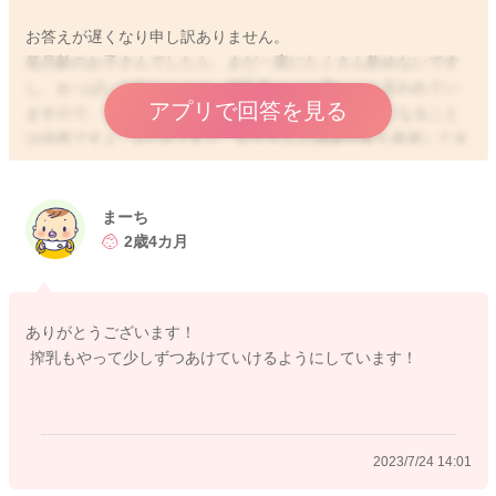
お答えが遅くなり申し訳ありません。
低月齢のお子さんでしたら、まだ一度にたくさん飲めないです
し、おっぱいを飲むことは、哺乳瓶よりも難しいと言われてい
アプリで回答を見る
ますので、ちょこちょこ飲みになったり、頻回授乳になること
は自然ですよ。2ヶ月ですと、お子さんの満腹中枢も発達してき
ますので、同じように飲んでいるように見えても、おっぱいを
欲しがる理由は様々です。もちろんお腹が空いている場合もあ
りますが、喉が渇いて少しだけ飲みたい時、甘えたくてくわえ
まーち
ていたい時などもあります。お子さんのおしっこがしっかり出
2歳4カ月
ていて、体重が増えているのであれば、遊び飲みをなさってい
ることもあるのかもしれませんね。体重増加が順調なのであれ
ば、特に問題ありませんよ。ですが、いつまでも頻回授乳です
ありがとうございます！
と、ちょこちょこ飲みの癖がついてしまい、胃が大きくなら
搾乳もやって少しずつあけていけるようにしています！
ず、授乳間隔がなかなか空いてこないこともあります。ですの
で、搾乳などを併用していただいて、おっぱいの後に足してい
ただくといいかもしれません。一回にある程度の量が飲めるよ
うになれば、次第に授乳間隔が空いてきますよ。よろしければ
2023/7/24 14:01
お試しくださいね。