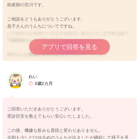
助産師の宮川です。
ご相談をどうもありがとうございます。
息子さんのうんちについてですね。
いつものうんちのペースよりも出ているということですよね？
下痢気味のように思いました。
アプリで回答を見る
息子さんの機嫌や授乳の状況はいかがでしょうか？
その後も変化はありませんか？
一週間ほど続くようでしたら、受診をされるといいと思います
よ。
れい
それまでにうんちのにおいが腐敗臭がして、気になる。飲みが
0歳2カ月
悪くなる、機嫌が悪いことが続く、出血が混じることがあると
いうことがありましたら、その時点で受診をしていただくとい
いと思いますよ。
ご回答いただきありがとうございます。
受診目安を教えてもらい安心いたしました。
よかったら参考になさってみてください。
どうぞよろしくお願いします。
この後、機嫌も飲みも普段と変わりありません。
今朝も少しだけゆるめのうんちが出ましたが継続して様子を見