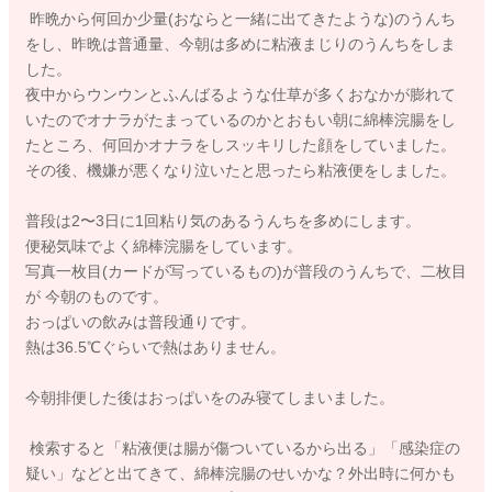
昨晩から何回か少量(おならと一緒に出てきたような)のうんち
をし、昨晩は普通量、今朝は多めに粘液まじりのうんちをしま
した。
夜中からウンウンとふんばるような仕草が多くおなかが膨れて
いたのでオナラがたまっているのかとおもい朝に綿棒浣腸をし
たところ、何回かオナラをしスッキリした顔をしていました。
その後、機嫌が悪くなり泣いたと思ったら粘液便をしました。
普段は2〜3日に1回粘り気のあるうんちを多めにします。
便秘気味でよく綿棒浣腸をしています。
写真一枚目(カードが写っているもの)が普段のうんちで、二枚目
が 今朝のものです。
おっぱいの飲みは普段通りです。
熱は36.5℃ぐらいで熱はありません。
今朝排便した後はおっぱいをのみ寝てしまいました。
検索すると「粘液便は腸が傷ついているから出る」「感染症の
疑い」などと出てきて、綿棒浣腸のせいかな？外出時に何かも