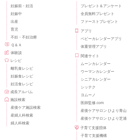
妊娠前・妊活
プレゼント＆アンケート
妊娠中
全員無料プレゼント
出産
ファーストプレゼント
育児
アプリ
不妊・不妊治療
ベビーカレンダーアプリ
Ｑ＆Ａ
体重管理アプリ
体験談
関連サイト
レシピ
ムーンカレンダー
離乳食レシピ
ウーマンカレンダー
妊娠食レシピ
シニアカレンダー
妊活食レシピ
シッテク
成長アルバム
ヨムーノ
施設検索
医師監修.com
産後ケア施設検索
産後ケアサロン ひより青山
産婦人科検索
産後ケアサロン ひより芝浦
婦人科検索
子育て支援団体
子育て支援機構