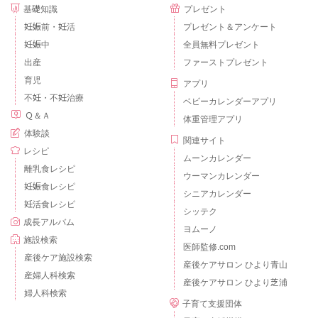
基礎知識
プレゼント
妊娠前・妊活
プレゼント＆アンケート
妊娠中
全員無料プレゼント
出産
ファーストプレゼント
育児
アプリ
不妊・不妊治療
ベビーカレンダーアプリ
Ｑ＆Ａ
体重管理アプリ
体験談
関連サイト
レシピ
ムーンカレンダー
離乳食レシピ
ウーマンカレンダー
妊娠食レシピ
シニアカレンダー
妊活食レシピ
シッテク
成長アルバム
ヨムーノ
施設検索
医師監修.com
産後ケア施設検索
産後ケアサロン ひより青山
産婦人科検索
産後ケアサロン ひより芝浦
婦人科検索
子育て支援団体