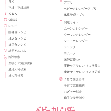
育児
アプリ
不妊・不妊治療
ベビーカレンダーアプリ
Ｑ＆Ａ
体重管理アプリ
体験談
関連サイト
レシピ
ムーンカレンダー
離乳食レシピ
ウーマンカレンダー
妊娠食レシピ
シニアカレンダー
妊活食レシピ
シッテク
成長アルバム
ヨムーノ
施設検索
医師監修.com
産後ケア施設検索
産後ケアサロン ひより青山
産婦人科検索
産後ケアサロン ひより芝浦
婦人科検索
子育て支援団体
子育て支援機構
おぎゃー献金
母子栄養懇話会