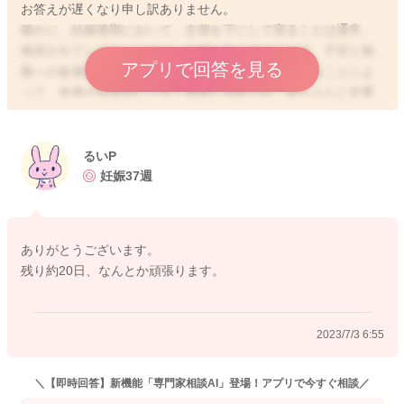
お答えが遅くなり申し訳ありません。
確かに、妊娠後期において、左側を下にして寝ることは通常、
推奨されています。これは、左側を下にすることで、子宮と胎
アプリで回答を見る
盤への血液循環が良くなるためです。左側を下にすることによ
って、血液が効果的に子宮と胎盤に供給され、赤ちゃんに必要
な酸素や栄養がしっかりと届くと考えられています。ですが、
妊娠後期になると、子宮が大きくなり、胃が圧迫されることが
あります。これが吐き気や胸焼けの原因となる場合がありま
るいP
す。特に左側を下にすると症状が悪化する場合は、おそらく胃
妊娠37週
酸の逆流が起こりやすくなっている可能性があります。このよ
うな症状は、妊娠後期のマイナートラブルの一般的な症状とし
てよくありますよ。もし左側を下にすると症状がひどくなる場
ありがとうございます。
合は、右側を下にして寝ていただいてもいいと思いますよ。ま
残り約20日、なんとか頑張ります。
た、寝ている間に胃酸が食道に上がってくるのを防ぐために、
枕を高めにして寝ていただいたり、食後はすぐに横にならず、
上体を軽く起こした姿勢（セミファーラー位）で過ごしていた
2023/7/3 6:55
だくと、胃もたれや胸焼けによる気持ち悪さを予防することが
できますよ。よろしければお試しくださいね。
＼【即時回答】新機能「専門家相談AI」登場！アプリで今すぐ相談／