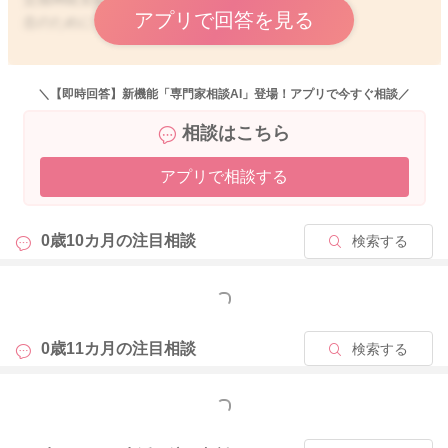
アプリで回答を見る
念のために一度、かかり付けでご相談くださいね。
＼【即時回答】新機能「専門家相談AI」登場！アプリで今すぐ相談／
相談はこちら
2023/6/19 23:10
アプリで相談する
0歳10カ月の
注目相談
検索する
もっと見る
0歳11カ月の
注目相談
検索する
もっと見る