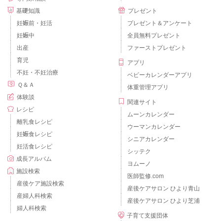
基礎知識
プレゼント
妊娠前・妊活
プレゼント＆アンケート
妊娠中
全員無料プレゼント
出産
ファーストプレゼント
育児
アプリ
不妊・不妊治療
ベビーカレンダーアプリ
Ｑ＆Ａ
体重管理アプリ
体験談
関連サイト
レシピ
ムーンカレンダー
離乳食レシピ
ウーマンカレンダー
妊娠食レシピ
シニアカレンダー
妊活食レシピ
シッテク
成長アルバム
ヨムーノ
施設検索
医師監修.com
産後ケア施設検索
産後ケアサロン ひより青山
産婦人科検索
産後ケアサロン ひより芝浦
婦人科検索
子育て支援団体