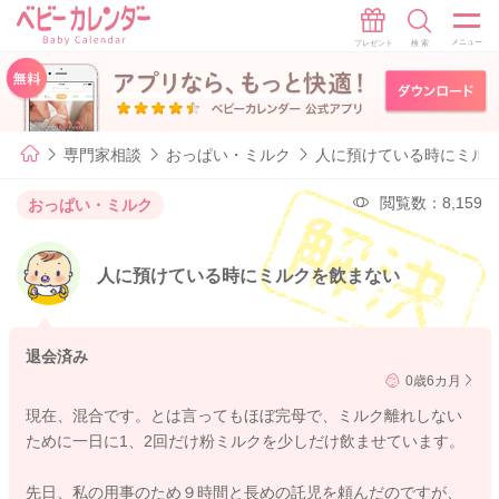
専門家相談
おっぱい・ミルク
人に預けている時にミル
閲覧数：8,159
おっぱい・ミルク
人に預けている時にミルクを飲まない
退会済み
0歳6カ月
現在、混合です。とは言ってもほぼ完母で、ミルク離れしない
ために一日に1、2回だけ粉ミルクを少しだけ飲ませています。
先日、私の用事のため９時間と長めの託児を頼んだのですが、