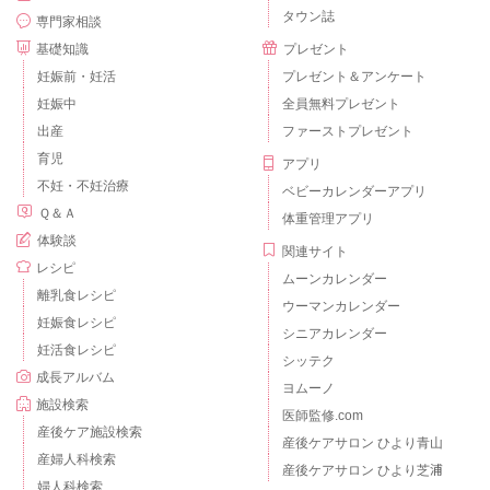
タウン誌
専門家相談
基礎知識
プレゼント
妊娠前・妊活
プレゼント＆アンケート
妊娠中
全員無料プレゼント
出産
ファーストプレゼント
育児
アプリ
不妊・不妊治療
ベビーカレンダーアプリ
Ｑ＆Ａ
体重管理アプリ
体験談
関連サイト
レシピ
ムーンカレンダー
離乳食レシピ
ウーマンカレンダー
妊娠食レシピ
シニアカレンダー
妊活食レシピ
シッテク
成長アルバム
ヨムーノ
施設検索
医師監修.com
産後ケア施設検索
産後ケアサロン ひより青山
産婦人科検索
産後ケアサロン ひより芝浦
婦人科検索