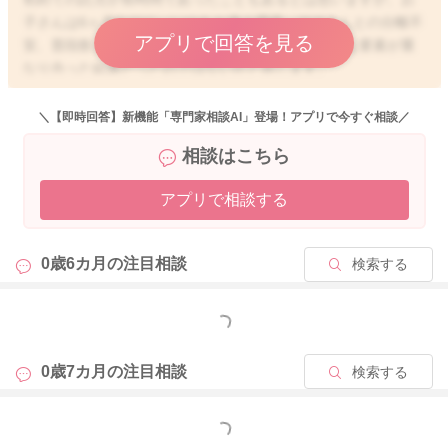
子さんは6ヶ月なりに、いつもと違う環境、ママさんとの分離不
アプリで回答を見る
安、普段飲まないミルクと慣れない哺乳瓶と、色々な要素が重
なり合った結果だったのではないかと存じます。
ですが、お子さんも少しずつ託児の経験を重ねていくことで、
＼【即時回答】新機能「専門家相談AI」登場！アプリで今すぐ相談／
ここでは、ミルクを哺乳瓶で飲むのだと理解していきます。
相談はこちら
また、どうしても哺乳瓶が難しい場合には、離乳食を進めてお
くのも一つのやり方です。
アプリで相談する
託児施設と言うことであれば、毎日行く保育園とは違い、お子
さんにとって慣れてくるまで時間がかかる場合もあるかもしれ
ません。
0歳6カ月の
注目相談
検索する
預ける保育士さんにも対策を伺っておくとよいですね。
もっと見る
2020/9/22 16:48
0歳7カ月の
注目相談
検索する
もっと見る