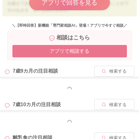
アプリで回答を見る
を超えておりますため、大変恐縮ですが、お答えすることがで
きかねます。申し訳ありません。
今まで食べられている量、食べてから症状までの時間などをか
かりつけの医師にご相談されてみてください。
＼【即時回答】新機能「専門家相談AI」登場！アプリで今すぐ相談／
相談はこちら
ベビーカレンダー事務局からも、以下のような連絡を受けてお
りますので、下記をお読みいただき、ご理解いただけますと幸
アプリで相談する
いです。
病気の診断や薬についてのご相談
7歳9カ月の
注目相談
検索する
こんにちは、ベビーカレンダー事務局です。
いつもベビーカレンダーの専門家相談コーナーをご利用くださ
り、ありがとうございます。
もっと見る
大変恐縮ではございますが、病気の診断や薬についてのご相
7歳10カ月の
注目相談
検索する
談、各専門家の資格の範疇外のご相談に関しては、回答をいた
しかねます。恐れ入りますが、かかりつけの医師など、専門の
もっと見る
方にお問い合わせいただけますようお願いいたします。
離乳食の
注目相談
検索する
みなさまの健康・安全を守るために、ご理解いただけますと幸