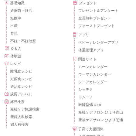
基礎知識
プレゼント
妊娠前・妊活
プレゼント＆アンケート
妊娠中
全員無料プレゼント
出産
ファーストプレゼント
育児
アプリ
不妊・不妊治療
ベビーカレンダーアプリ
Ｑ＆Ａ
体重管理アプリ
体験談
関連サイト
レシピ
ムーンカレンダー
離乳食レシピ
ウーマンカレンダー
妊娠食レシピ
シニアカレンダー
妊活食レシピ
シッテク
成長アルバム
ヨムーノ
施設検索
医師監修.com
産後ケア施設検索
産後ケアサロン ひより青山
産婦人科検索
産後ケアサロン ひより芝浦
婦人科検索
子育て支援団体