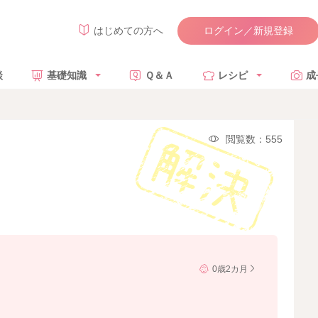
ログイン／新規登録
はじめての方へ
談
基礎知識
Ｑ＆Ａ
レシピ
成
閲覧数：555
0歳2カ月