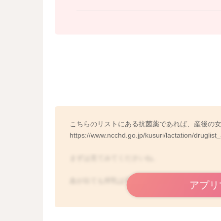
こちらのリストにある抗菌薬であれば、産後の
https://www.ncchd.go.jp/kusuri/lactation/druglist_
まずは見てみてくださいね。
血が出ても搾乳は可能ですが、痛みなどあれば
アプリ