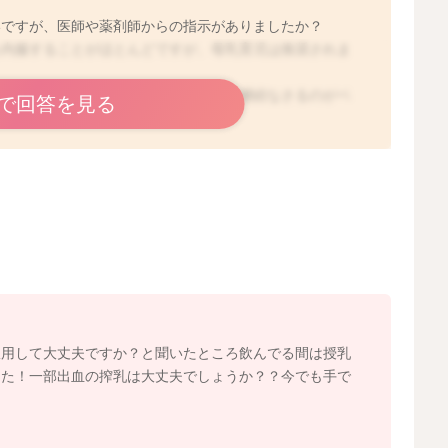
いですが、医師や薬剤師からの指示がありましたか？
を内服することがほとんどですが、母乳育児は推奨されま
乳を控えたい時には、今のように搾乳を継続なさるのがベ
で回答を見る
には、このような薬の相談窓口もあります。
ています。
aiu.html
服用して大丈夫ですか？と聞いたところ飲んでる間は授乳
した！一部出血の搾乳は大丈夫でしょうか？？今でも手で
2023/5/31 22:51