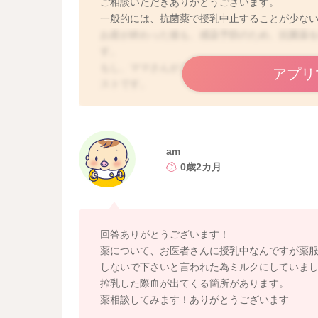
ご相談いただきありがとうございます。
一般的には、抗菌薬で授乳中止することが少な
お産が終わった後も、感染予防のため、抗菌薬
す。
もし、ママさんがご心配で、抗菌薬使用中は授
アプリ
ストです。
薬剤師よりハッキリわからないと言われた場合
国立成育医療センターがホームページで展開し
よかったら併せてご使用くださいね。
am
0歳2カ月
https://www.ncchd.go.jp/kusuri/
https://www.ncchd.go.jp/kusuri/lactation/druglist_
回答ありがとうございます！
薬について、お医者さんに授乳中なんですが薬
しないで下さいと言われた為ミルクにしていま
搾乳した際血が出てくる箇所があります。
薬相談してみます！ありがとうございます