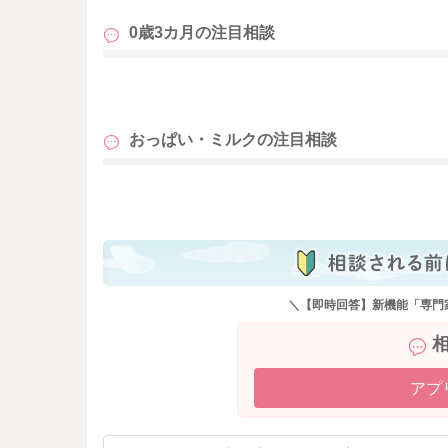
0歳3カ月の
注目相談
も
おっぱい・ミルクの
注目相談
も
＼【即時回答】新機能「専門
アプ