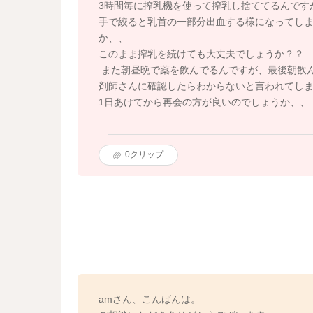
3時間毎に搾乳機を使って搾乳し捨ててるんです
手で絞ると乳首の一部分出血する様になってし
か、、
このまま搾乳を続けても大丈夫でしょうか？？
また朝昼晩で薬を飲んでるんですが、最後朝飲
剤師さんに確認したらわからないと言われてし
1日あけてから再会の方が良いのでしょうか、、
0
クリップ
amさん、こんばんは。