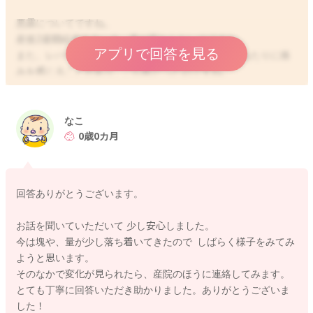
悪露についてですね。
産後2週間経過するいま、量が変わらないのですね。
アプリで回答を見る
また、レバーのようなかたまりが出たり、時々膣のあたりに痛
みを感じることがあり、ご心配だったのですね。
悪露は、産後日がたつにつれて少なくなっていきます。
2週間の時点では退院時より少なく感じることも多いのですが、
なこ
個人差があります。1日あたりナプキン3枚くらいの量がみられ
0歳0カ月
るのですね。
だいたい1ヶ月健診時くらいに、ナプキンがなくても大丈夫くら
いの量になってきますから、いまはまだしっかり悪露がみられ
回答ありがとうございます。
ても経過としては正常だと思います。
お話を聞いていただいて 少し安心しました。
悪露は、鮮血からだんだん茶褐色に変化し、最後はおりものの
今は塊や、量が少し落ち着いてきたので しばらく様子をみてみ
ような性状になっていきますが、その途中でレバーのようなか
ようと思います。
たまりが出ることもあります。
そのなかで変化が見られたら、産院のほうに連絡してみます。
正常に経過していくなかでこのようなかたまりがみられる場合
とても丁寧に回答いただき助かりました。ありがとうございま
もありますし、子宮の戻り具合がいまひとつの時にもかたまり
した！
がみられることがあります。