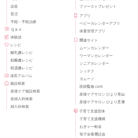
出産
ファーストプレゼント
育児
アプリ
不妊・不妊治療
ベビーカレンダーアプリ
Ｑ＆Ａ
体重管理アプリ
体験談
関連サイト
レシピ
ムーンカレンダー
離乳食レシピ
ウーマンカレンダー
妊娠食レシピ
シニアカレンダー
妊活食レシピ
シッテク
成長アルバム
ヨムーノ
施設検索
医師監修.com
産後ケア施設検索
産後ケアサロン ひより青山
産婦人科検索
産後ケアサロン ひより芝浦
婦人科検索
子育て支援団体
子育て支援機構
おぎゃー献金
母子栄養懇話会