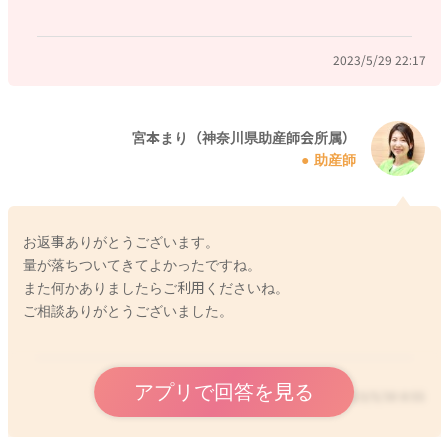
読ませていただいただけではどちらかはわからないので、様子
をみるのか受診するのか悩むところですね。
2023/5/29 22:17
2週間検診があれば、その時に相談してみてもよいかなと思いま
す。お住まいの場所から産院までの距離や、受診時にサポート
してくださる方の有無、赤ちゃんのご様子などをふまえて、受
宮本まり（神奈川県助産師会所属）
助産師
診なさるか様子をみるか、お決めになったらよいかなと思いま
した。
ご心配が続く様でしたら、お産の経過もわかる産院にまずはお
電話されてみると、より安心かなと思います。
お返事ありがとうございます。
量が落ちついてきてよかったですね。
よかったら参考になさってみてくださいね。
また何かありましたらご利用くださいね。
よろしくお願いいたします。
ご相談ありがとうございました。
2023/5/29 15:29
アプリで回答を見る
2023/5/30 8:55